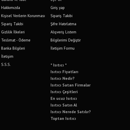
Hakkımızda
Giriş yap
Kişisel Verilerin Korunması
Sipariş Takibi
Sipariş Takibi
Şifre Hatırlatma
Gizlilik İlkeleri
Alışveriş Listem
Teslimat - Ödeme
Bilgilerimi Değiştir
Banka Bilgileri
İletişim Formu
İletişim
S.S.S.
* Isıtıcı *
Isıtıcı Fiyatları
Isıtıcı Nedir?
Isıtıcı Satan Firmalar
Isıtıcı Çeşitleri
En ucuz Isıtıcı
Isıtıcı Satın Al
Isıtıcı Nerede Satılır?
Toptan Isıtıcı