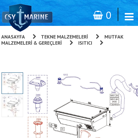
0
ANASAYFA
»
TEKNE MALZEMELERI
»
MUTFAK
MALZEMELERI & GEREÇLERI
»
ISITICI
»
2448, 88 DU
Modeli Için Paslanmaz Egzoz Borusu