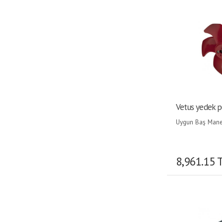
Vetus yedek 
Uygun Baş Mane
Pervanesi:60/75/
8,961.15 