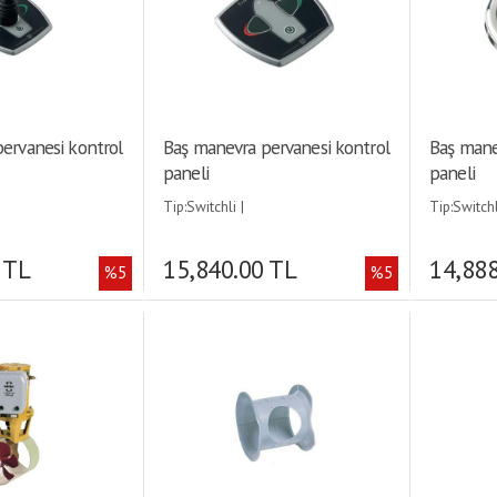
ervanesi kontrol
Baş manevra pervanesi kontrol
Baş mane
paneli
paneli
Tip:Switchli |
Tip:Switchl
 TL
15,840.00 TL
14,888
%5
%5