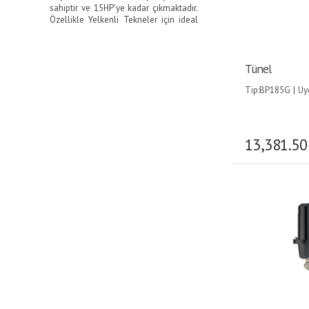
sahiptir ve 15HP'ye kadar çıkmaktadır.
Özellikle Yelkenli Tekneler için ideal
olan
baş pervane fiyatları
, kullanım
kolaylığı ve profesyonelliğe bağlı
olarak Elektrikli, Hidrolik veya Retract
(inen-çıkan) modelleri de tercih
Tünel
edilebilir.
Tip:BP185G | U
İstanbul Boğazı başta olmak üzere
Thruster:60/75/9
akıntısı çok güçlü olan sularda düşük
Ebat:Ø185×1000
baş pervanesi modelleri
ne yazık ki
manevra yapmanızı zorlaştıracaktır.
Ayrıca baş pervane motorları çok güç
13,381.50
çektiklerinden dolayı ısınabilir. Bundan
dolayı içlerine yerleştirilen elektronik
bir aksam otomatik olarak 2 dk. sonra
motoru kapatmaktadır. Bu yüzden baş
pervanesi alırken teknenizin boyu
başta olmak üzere teknenizi
kullanacağınız yerleri de iyi analiz
etmeli ve tekne boyuna ideal olan
manevra pervanesi'nin bir tık üst
modelini almanız gerekir.
Sitemiz üzerinden
Vetus
,
Max Power
,
Quick
,
Sidepower
marka baş
pervanelerini kampanyalı fiyatlar ve
ücretsiz kargo fırsatları ile temin