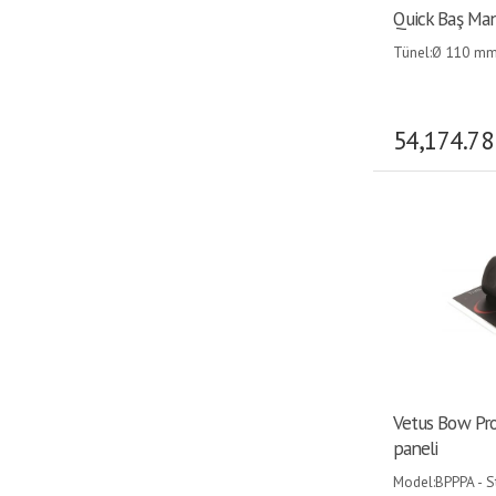
Quick Baş Man
edebilirsiniz.
Tünel:Ø 110 mm
Tekne Malzemeleri
Yat Malzemeleri
Zehirli Boya
Epoksi Reçine
54,174.78
Usturmaça
Karavan Malzemeleri
Ahşap Kompozit Panel
Can Salı
Can Simidi
Konvertör
Marin Akü
Marin Hoparlör
Marin Korna
Portatif Buzdolabı
Portatif Tuvalet
Tekne ve Karavan Ocak
Tekne / Yat Çapası
Ultra Çapa
Tekne Mutfak Malzemeleri
Vetus Bow Pro
Şişme Bot
Balık Bulucu
paneli
Model:BPPPA - St