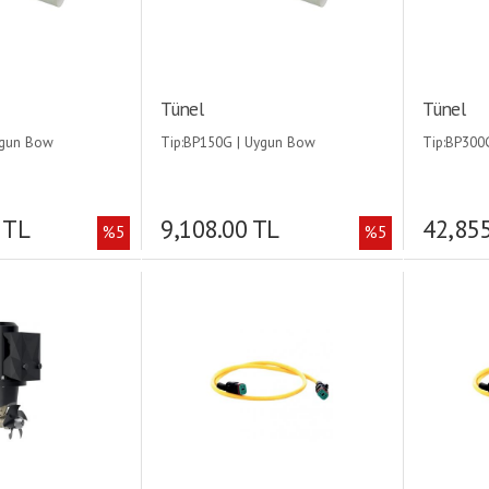
Tünel
Tünel
ygun Bow
Tip:BP150G | Uygun Bow
Tip:BP300
5 kgf |
Thruster:35/55 kgf |
Thruster:2
 mm |
Ebat:Ø150×1000 mm |
Ebat:Ø300
 TL
9,108.00 TL
42,855
%5
%5