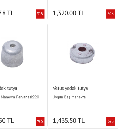
78 TL
1,320.00 TL
%5
%5
dek tutya
Vetus yedek tutya
 Manevra Pervanesi:220
Uygun Baş Manevra
Pervanesi:35/45/55 kgf |
50 TL
1,435.50 TL
%5
%5