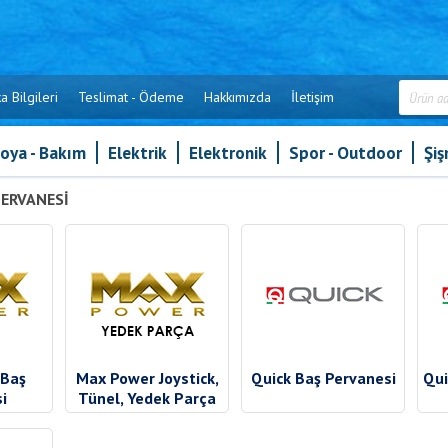
a Bilgileri
Teslimat - Ödeme
Hakkımızda
İletişim
oya - Bakım
Elektrik
Elektronik
Spor - Outdoor
Şi
PERVANESI
 Baş
Max Power Joystick,
Quick Baş Pervanesi
Qui
i
Tünel, Yedek Parça