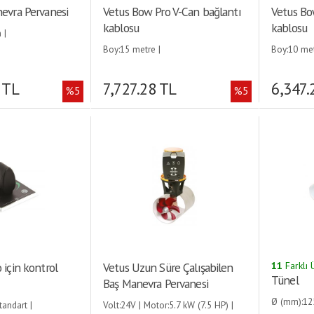
evra Pervanesi
Vetus Bow Pro V-Can bağlantı
Vetus Bo
kablosu
kablosu
 |
Boy:15 metre |
Boy:10 met
 TL
7,727.28 TL
6,347.
%5
%5
 için kontrol
Vetus Uzun Süre Çalışabilen
11
Farklı 
Tünel
Baş Manevra Pervanesi
Ø (mm):125
andart |
Volt:24V | Motor:5.7 kW (7.5 HP) |