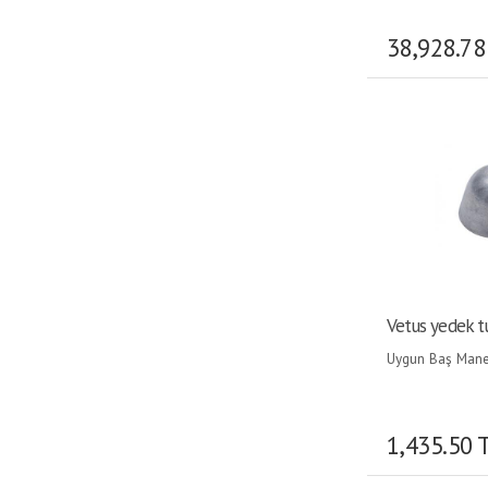
38,928.78
Vetus yedek t
Uygun Baş Mane
Pervanesi:125/13
1,435.50 