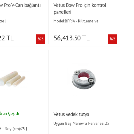
w Pro V-Can bağlantı
Vetus Bow Pro için kontrol
panelleri
re |
Model:BPPJA - Kilitleme ve
sabitleme fonksiyonlu |
22 TL
56,413.50 TL
%5
%5
Ürün Çeşidi
Vetus yedek tutya
Uygun Baş Manevra Pervanesi:25
 | Boy (cm):75 |
kgf |