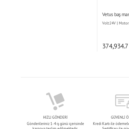
Vetus baş man
Volt:24V | Motor
Güç:1600 N (160
Çapı:250 mm (iç 
(tünel hariç) | 
boyu:16.5-22 mt
374,934.7
Sigorta:355 A. |
HIZLI GÖNDERİ
GÜVENLİ 
Gönderileriniz 1-4 iş günü içerisinde
Kredi Kartı ile ödemel
kargoya teslim edilmektedir.
Sertifikası ile gü