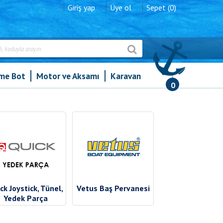
Giriş yap
Üye ol
Sepet (0)
şme Bot
Motor ve Aksamı
Karavan
0
ck Joystick, Tünel,
Vetus Baş Pervanesi
Yedek Parça