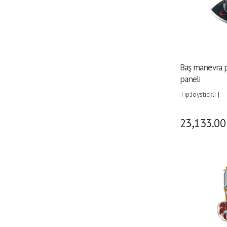
Baş manevra p
paneli
Tip:Joystickli |
23,133.00