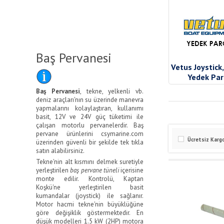
Baş Pervanesi
Vetus Joystick,
Yedek Par
Baş Pervanesi
, tekne, yelkenli vb.
deniz araçları'nın su üzerinde manevra
yapmalarını kolaylaştıran, kullanımı
basit, 12V ve 24V güç tüketimi ile
çalışan motorlu pervanelerdir. Baş
pervane ürünlerini csymarine.com
Ücretsiz Karg
üzerinden güvenli bir şekilde tek tıkla
satın alabilirsiniz.
Tekne'nin alt kısmını delmek suretiyle
yerleştirilen
baş pervane tüneli
içerisine
monte edilir. Kontrolü, Kaptan
Koşkü'ne yerleştirilen basit
kumandalar (joystick) ile sağlanır.
Motor hacmi tekne'nin büyüklüğüne
göre değişiklik göstermektedir. En
düşük modelleri 1.5 kW (2HP) motora