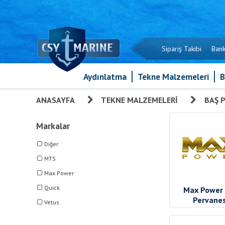
Sipariş Takibi
Bank
Aydınlatma
Tekne Malzemeleri
B
ANASAYFA
»
TEKNE MALZEMELERI
»
BAŞ 
Markalar
Diğer
MTS
Max Power
Quick
Max Power
Pervanes
Vetus