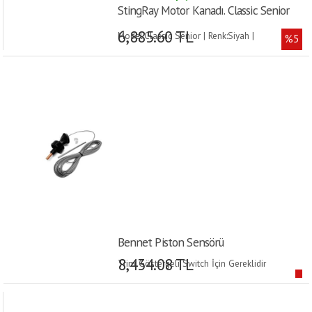
StingRay Motor Kanadı. Classic Senior
6,885.60 TL
Model:Classic Senior | Renk:Siyah |
%5
Bennet Piston Sensörü
8,434.08 TL
Trim Göstergeli Switch İçin Gereklidir