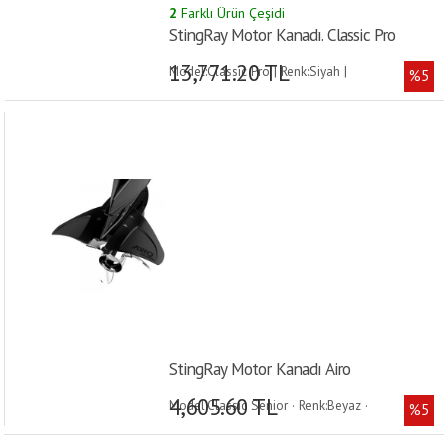
2
Farklı Ürün Çeşidi
StingRay Motor Kanadı. Classic Pro
13,771.20 TL
Model:Classic Pro | Renk:Siyah |
%5
StingRay Motor Kanadı Airo
4,605.60 TL
Model:Classic Senior · Renk:Beyaz ·
%5