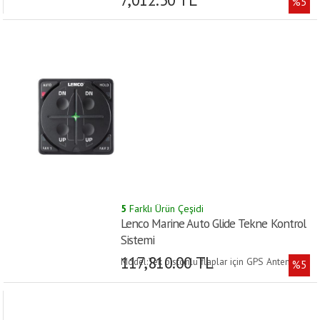
%5
5
Farklı Ürün Çeşidi
Lenco Marine Auto Glide Tekne Kontrol
Sistemi
117,810.00 TL
Model:Tek pistonlu flaplar için GPS Anten &
%5
Network dahil |