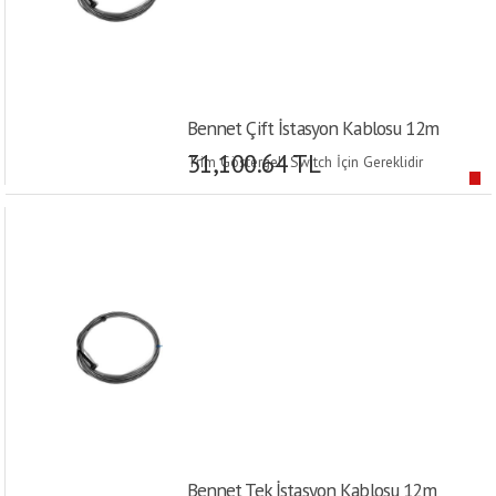
Bennet Çift İstasyon Kablosu 12m
31,100.64 TL
Trim Göstergeli Switch İçin Gereklidir
Bennet Tek İstasyon Kablosu 12m