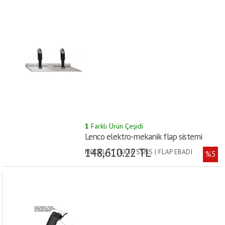
1
Farklı Ürün Çeşidi
Lenco elektro-mekanik flap sistemi
148,610.22 TL
MODEL:TT16X36 SSNS | FLAP EBADI
%5
(cm):40x91 | UYGUN TEKNE BOYU (m):13-24 |