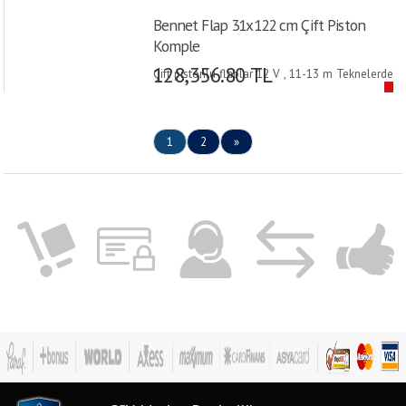
Bennet Flap 31x122 cm Çift Piston
Komple
128,356.80 TL
Çift pistonlu flaplar 12 V , 11-13 m Teknelerde
Kullanılır
1
2
»