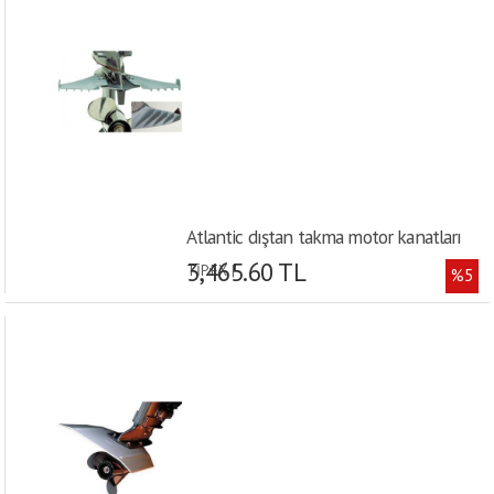
Atlantic dıştan takma motor kanatları
3,465.60 TL
TİP:FX |
%5