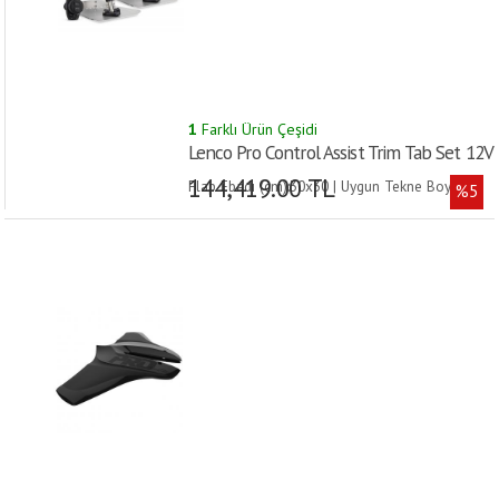
1
Farklı Ürün Çeşidi
Lenco Pro Control Assist Trim Tab Set 12V
144,419.00 TL
Flap Ebadı (cm):30x30 | Uygun Tekne Boyu
%5
(m):5-9 |