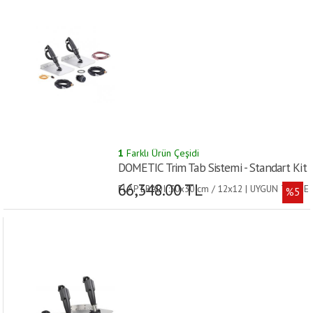
1
Farklı Ürün Çeşidi
DOMETIC Trim Tab Sistemi - Standart Kit
66,348.00 TL
FLAP EBADI :30x30 cm / 12x12 | UYGUN TEKNE
%5
BOYU :5-9 m |