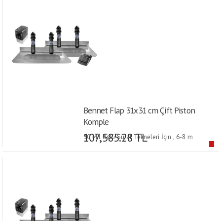
Bennet Flap 31x31 cm Çift Piston
Komple
107,585.28 TL
30 Mil Üstü Sürat Tekneleri İçin , 6-8 m
Teknelerde Kullanılır