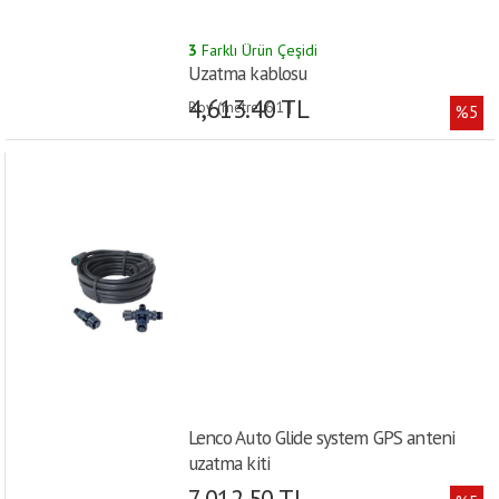
3
Farklı Ürün Çeşidi
Uzatma kablosu
4,613.40 TL
Boy (metre):6.1 |
%5
Lenco Auto Glide system GPS anteni
uzatma kiti
7,012.50 TL