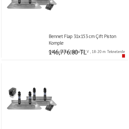
Bennet Flap 31x153 cm Çift Piston
Komple
146,776.80 TL
Çift pistonlu flaplar 12 V , 18-20 m Teknelerde
Kullanılır