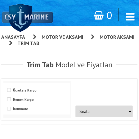
0
ANASAYFA
»
MOTOR VE AKSAMI
»
MOTOR AKSAMI
»
TRIM TAB
Trim Tab
Model ve Fiyatları
Ücretsiz Kargo
Hemen Kargo
İndirimde