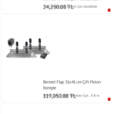
24,250.08 TL
Trim Göstergeli Switch İçin Gereklidir
Bennet Flap 31x41 cm Çift Piston
Komple
117,050.88 TL
30 Mil Üstü Sürat Tekneleri İçin , 6-8 m
Teknelerde Kullanılır