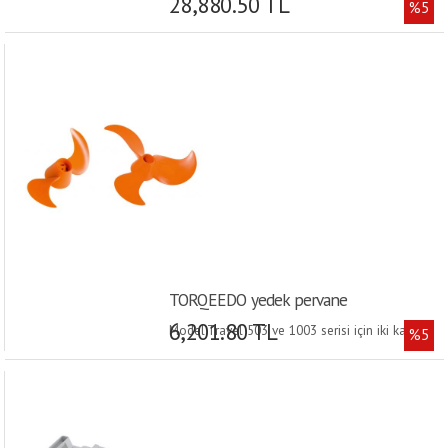
28,880.50 TL
%5
TORQEEDO yedek pervane
6,201.80 TL
Model:Travel 503 ve 1003 serisi için iki kanatlı
%5
pervane ·