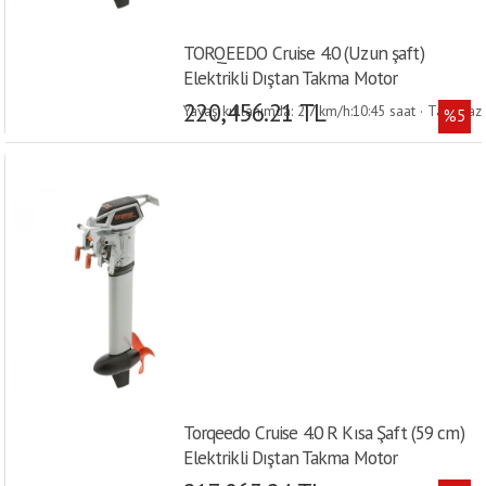
TORQEEDO Cruise 4.0 (Uzun şaft)
Elektrikli Dıştan Takma Motor
220,456.21 TL
Yavaş kullanımda: 2.7 km/h:10:45 saat · Tam gaz
%5
kullanımda 7.0 km/h:01:10 saat ·
Torqeedo Cruise 4.0 R Kısa Şaft (59 cm)
Elektrikli Dıştan Takma Motor