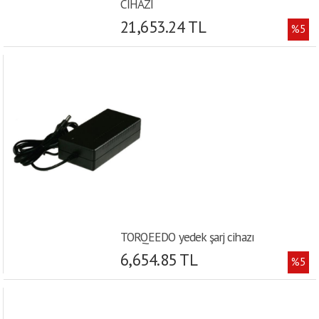
CİHAZI
21,653.24 TL
%5
TORQEEDO yedek şarj cihazı
6,654.85 TL
%5