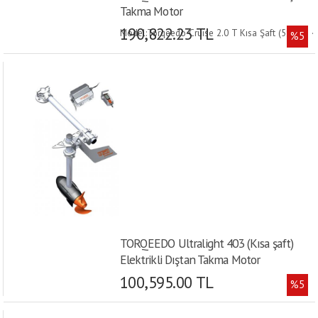
Takma Motor
190,822.23 TL
Model:Torqeedo Cruise 2.0 T Kısa Şaft (59 cm) ·
%5
Yavaş kullanımda 2.7 km/h:10 saat · Tam gaz
kullanımda 6 km/h:2 saat ·
TORQEEDO Ultralight 403 (Kısa şaft)
Elektrikli Dıştan Takma Motor
100,595.00 TL
%5