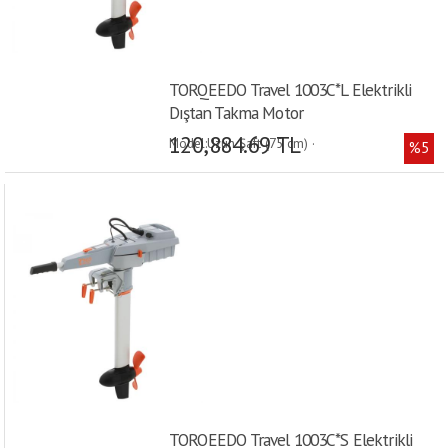
TORQEEDO Travel 1003C*L Elektrikli
Dıştan Takma Motor
120,884.69 TL
Model:Uzun Şaft (75 cm) ·
%5
TORQEEDO Travel 1003C*S Elektrikli