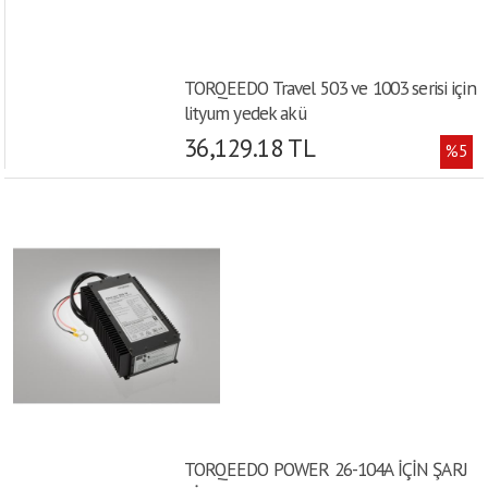
TORQEEDO Travel 503 ve 1003 serisi için
lityum yedek akü
36,129.18 TL
%5
TORQEEDO POWER 26-104A İÇİN ŞARJ