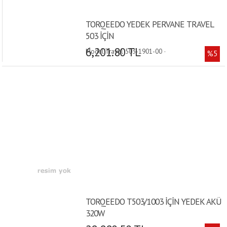
TORQEEDO YEDEK PERVANE TRAVEL
503 İÇİN
6,201.80 TL
Model:Travel 503-1901-00 ·
%5
TORQEEDO T503/1003 İÇİN YEDEK AKÜ
320W