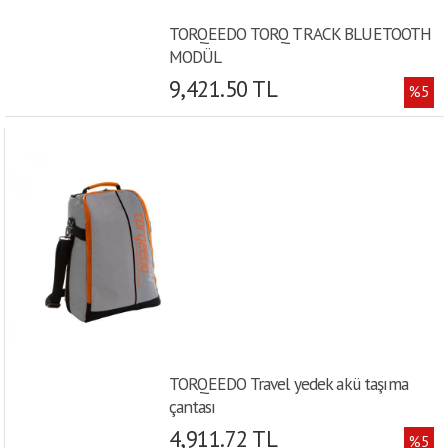
TORQEEDO TORQ TRACK BLUETOOTH
MODÜL
9,421.50 TL
%5
TORQEEDO Travel yedek akü taşıma
çantası
4,911.72 TL
%5