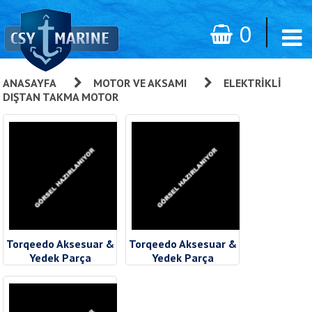
0
ANASAYFA
»
MOTOR VE AKSAMI
»
ELEKTRIKLI
DIŞTAN TAKMA MOTOR
Torqeedo Aksesuar &
Torqeedo Aksesuar &
Yedek Parça
Yedek Parça