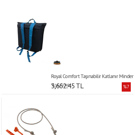
Royal Comfort Taşınabilir Katlanır Minder
3,662.45 TL
*B1675048*
%7