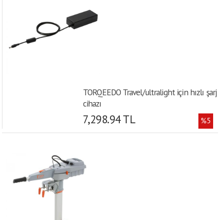
TORQEEDO Travel/ultralight için hızlı şarj
cihazı
7,298.94 TL
%5