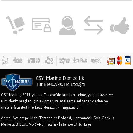
CSY Marine Denizcilik
Tur.Elek.Aks.Tic.Ltd.Şti
CSY Marine, 2011 yılında Türkiye'de kurulan; tekne, yat, karavan ve
tüm deniz araçları için ekipman ve malzemeleri tedarik eden ve
üreten, İstanbul merkezli denizcilik mağazasıdır.
Adres: Aydıntepe Mah. Tersaneler Bölgesi, Harmandalı Sok. Özek İş
Merkezi, B Blok, No:3-4-5,
Tuzla / İstanbul / Türkiye