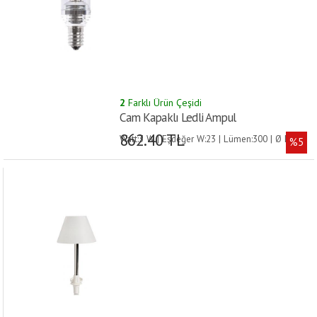
2
Farklı Ürün Çeşidi
Cam Kapaklı Ledli Ampul
862.40 TL
Watt:3 W | Eşdeğer W:23 | Lümen:300 | Ø D:18
%5
mm | Boy:54 mm | Tip:E14 |