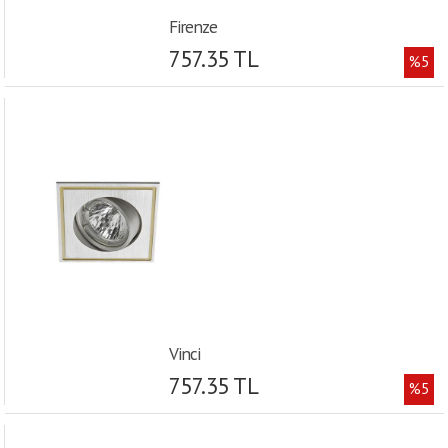
Firenze
757.35 TL
%5
Vinci
757.35 TL
%5