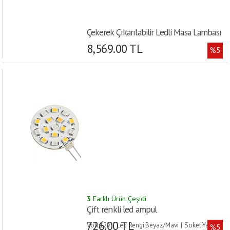
Çekerek Çıkarılabilir Ledli Masa Lambası
8,569.00 TL
%5
3
Farklı Ürün Çeşidi
Çift renkli led ampul
726.00 TL
Volt:12V | Led Rengi:Beyaz/Mavi | Soket:Yan |
%5