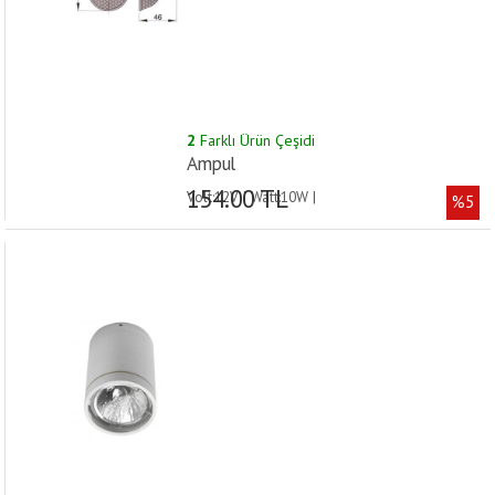
2
Farklı Ürün Çeşidi
Ampul
154.00 TL
Volt:12V | Watt:10W |
%5