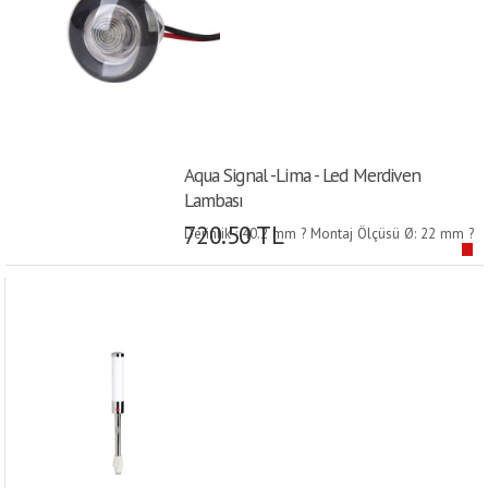
Aqua Signal -Lima - Led Merdiven
Lambası
720.50 TL
Derinlik : 40.2 mm ? Montaj Ölçüsü Ø: 22 mm ?
Dış ölçüsü Ø: 38 mm ?