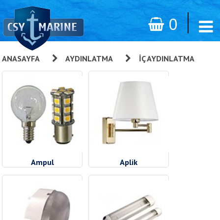
0
ANASAYFA
»
AYDINLATMA
»
İÇ AYDINLATMA
Ampul
Aplik