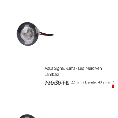
Aqua Signal -Lima - Led Merdiven
Lambası
720.50 TL
Montaj Ölçüsü Ø: 22 mm ? Derinlik: 40.2 mm ?
Dış ölçüsü Ø: 38 mm ?