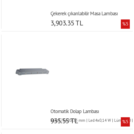
Çekerek çıkarılabilir Masa Lambası
3,903.35 TL
%5
Otomatik Dolap Lambası
935.55 TL
Ebat:176x20x33 mm | Led:4x0,14 W | Lümen:40 |
%5
Pil:AAA (x3) | Aktivasyon:Sensör |