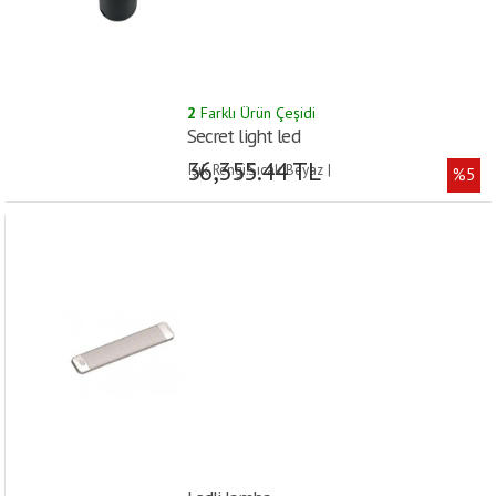
2
Farklı Ürün Çeşidi
Secret light led
36,355.44 TL
Işık Rengi:Sıcak Beyaz |
%5