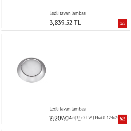
Ledli tavan lambası
3,839.52 TL
%5
Ledli tavan lambası
2,207.04 TL
Watt:6.8 W | Led:34x0.2 W | Ebat:Ø 124x23 mm |
%5