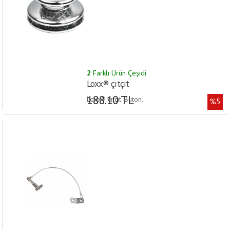
2
Farklı Ürün Çeşidi
Loxx® çıtçıt
188.10 TL
Loxx® çıtçıt. Buton.
%5