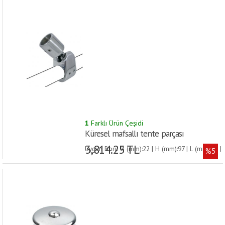
1
Farklı Ürün Çeşidi
Küresel mafsallı tente parçası
3,814.25 TL
Uygun Boru Ø (mm):22 | H (mm):97 | L (mm):32 |
%5