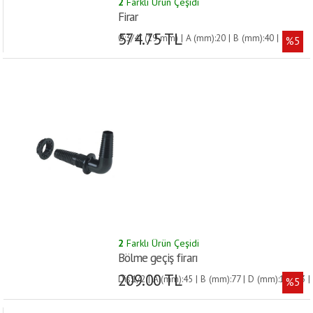
2
Farklı Ürün Çeşidi
Firar
574.75 TL
Ø:3/4“ (19 mm) | A (mm):20 | B (mm):40 | C
%5
(mm):53 | D (mm):45 | E (mm):85 |
2
Farklı Ürün Çeşidi
Bölme geçiş firarı
209.00 TL
Diş:1/2 | A (mm):45 | B (mm):77 | D (mm):11 /13 |
%5
H (mm):22 |