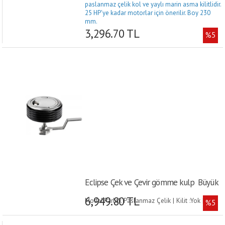
paslanmaz çelik kol ve yaylı marin asma kilitlidir.
25 HP'ye kadar motorlar için önerilir. Boy 230
mm.
3,296.70 TL
%5
Eclipse Çek ve Çevir gömme kulp  Büyük
6,949.80 TL
Model:Parlak Paslanmaz Çelik | Kilit :Yok |
%5
Uygun Panel Kalınlığı (mm):5.5-33 | Stop Stroğu
(mm):30-103 |