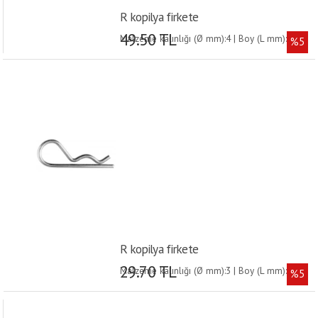
R kopilya firkete
49.50 TL
Malzeme kalınlığı (Ø mm):4 | Boy (L mm):79 |
%5
R kopilya firkete
29.70 TL
Malzeme kalınlığı (Ø mm):3 | Boy (L mm):70 |
%5