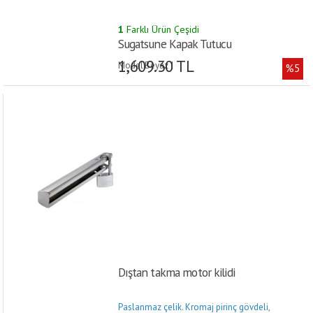
1
Farklı Ürün Çeşidi
Sugatsune Kapak Tutucu
1,609.30 TL
Model:Beyaz |
%5
Dıştan takma motor kilidi
Paslanmaz çelik. Kromaj pirinç gövdeli,