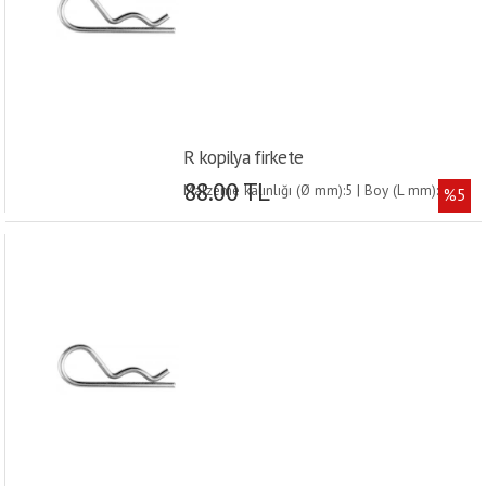
R kopilya firkete
88.00 TL
Malzeme kalınlığı (Ø mm):5 | Boy (L mm):101 |
%5