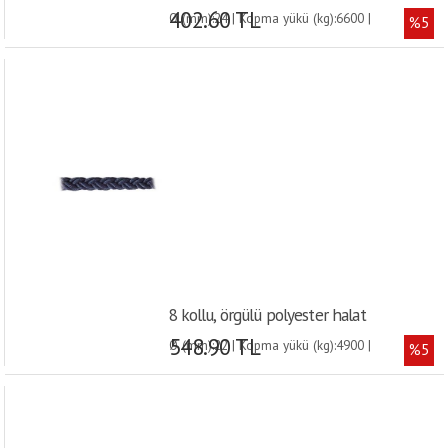
402.60 TL
Ø (mm):24 | Kopma yükü (kg):6600 |
%5
8 kollu, örgülü polyester halat
548.90 TL
Ø (mm):22 | Kopma yükü (kg):4900 |
%5