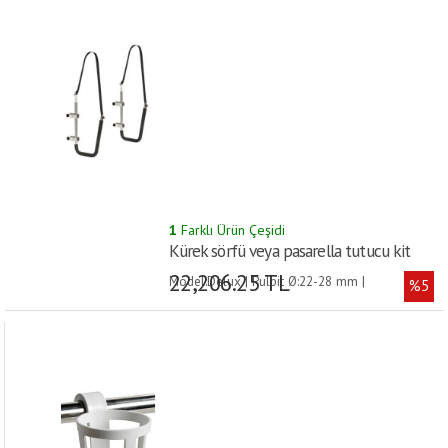
1
Farklı Ürün Çeşidi
Kürek sörfü veya pasarella tutucu kit
22,206.25 TL
Model:Delux | Pulpit Ø:22-28 mm |
%5