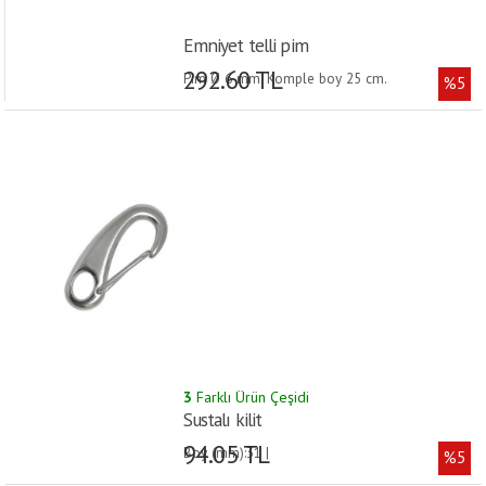
Emniyet telli pim
292.60 TL
Pim Ø 6 mm. Komple boy 25 cm.
%5
AISI 316 paslanmaz çelik.
3
Farklı Ürün Çeşidi
Sustalı kilit
94.05 TL
Boy (mm):31 |
%5