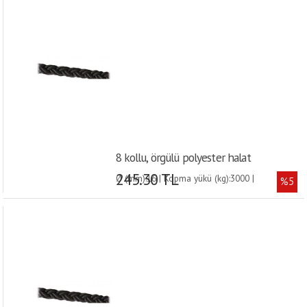
8 kollu, örgülü polyester halat
245.30 TL
Ø (mm):16 | Kopma yükü (kg):3000 |
%5