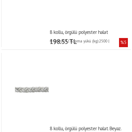
8 kollu, örgülü polyester halat
198.55 TL
Ø (mm):14 | Kopma yükü (kg):2500 |
%5
8 kollu, örgülü polyester halat. Beyaz.