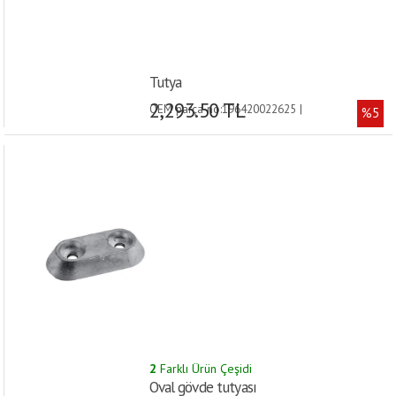
Tutya
2,293.50 TL
OEM parça no:196420022625 |
%5
2
Farklı Ürün Çeşidi
Oval gövde tutyası