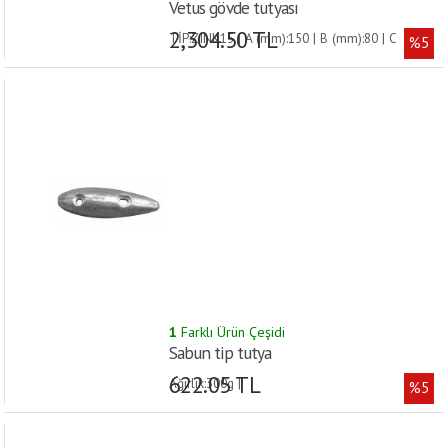
Vetus gövde tutyası
2,304.50 TL
TİP:ZINK15 | A (mm):150 | B (mm):80 | C
%5
(mm):60 | D (mm):25 | AĞIRLIK (kg):1.0 |
1
Farklı Ürün Çeşidi
Sabun tip tutya
622.05 TL
Ağırlık:300g |
%5