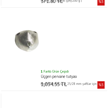
371.80 TL
Ø mm.:50 | Ağırlık (çift):200 g |
%5
1
Farklı Ürün Çeşidi
Üçgen pervane tutyası
1,034.55 TL
Model:39 mm iç Ø, 25/28 mm şaftlar için |
%5