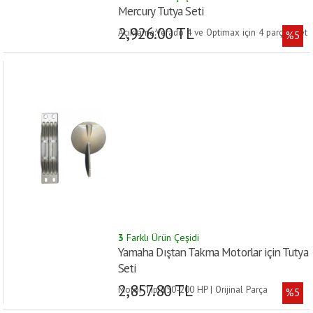
Mercury Tutya Seti
2,926.00 TL
Açıklama:Verado 4 ve Optimax için 4 parçalı set
%5
|
3
Farklı Ürün Çeşidi
Yamaha Dıştan Takma Motorlar için Tutya
Seti
2,857.80 TL
Motor Tipi:150-200 HP | Orijinal Parça
%5
No:6G54525101 + 6J94537101 |