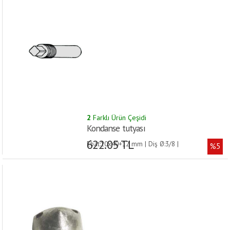
2
Farklı Ürün Çeşidi
Kondanse tutyası
622.05 TL
Ebat:10x40+12 mm | Diş Ø:3/8 |
%5