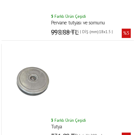
5
Farklı Ürün Çeşidi
Pervane tutyası ve somunu
998.88 TL
ŞAFT Ø (mm):25 | DİŞ (mm):18x1.5 |
%5
3
Farklı Ürün Çeşidi
Tutya