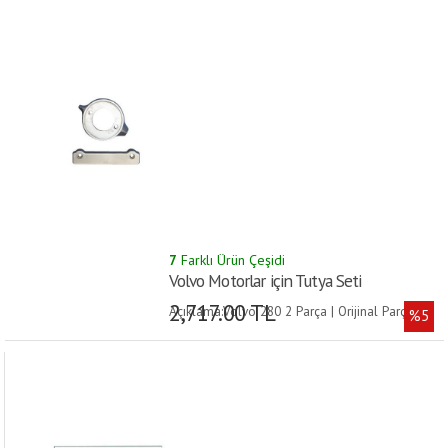
7
Farklı Ürün Çeşidi
Volvo Motorlar için Tutya Seti
2,717.00 TL
Açıklama:Volvo 280 2 Parça | Orijinal Parça
%5
No:875815  832598 |