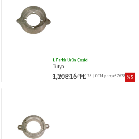
1
Farklı Ürün Çeşidi
Tutya
1,208.16 TL
Ø (mm):97 | h (mm):28 | OEM parça:876286 |
%5