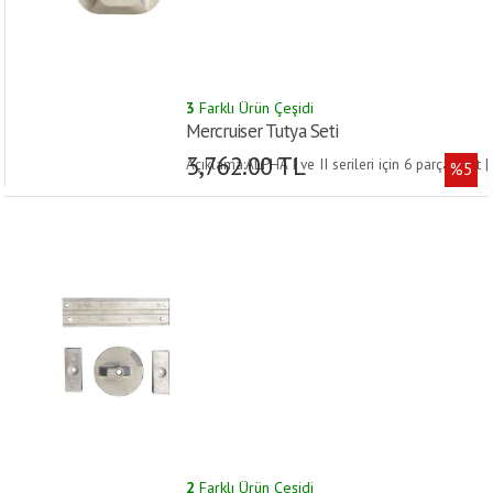
3
Farklı Ürün Çeşidi
Mercruiser Tutya Seti
3,762.00 TL
Açıklama:ALPHA I ve II serileri için 6 parçalı set |
%5
2
Farklı Ürün Çeşidi