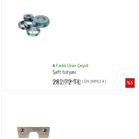
6
Farklı Ürün Çeşidi
Şaft tutyası
282.72 TL
ŞAFT Ø (MM):20 | EN (MM):14 |
%5