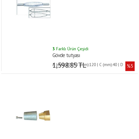
3
Farklı Ürün Çeşidi
Gövde tutyası
1,598.85 TL
A (mm):203 | B (mm):120 | C (mm):40 | D
%5
(mm):25 | AĞIRLIK (kg):0.5 |