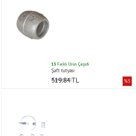
13
Farklı Ürün Çeşidi
Şaft tutyası
519.84 TL
Ø (mm):19 |
%5