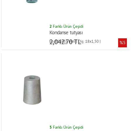
2
Farklı Ürün Çeşidi
Kondanse tutyası
2,042.70 TL
Ebat:15x35 mm | Diş :18x1,50 |
%5
5
Farklı Ürün Çeşidi