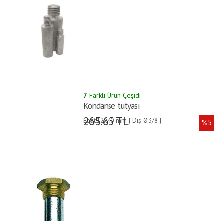
7
Farklı Ürün Çeşidi
Kondanse tutyası
265.65 TL
Ebat:12x40 mm | Diş Ø:3/8 |
%5