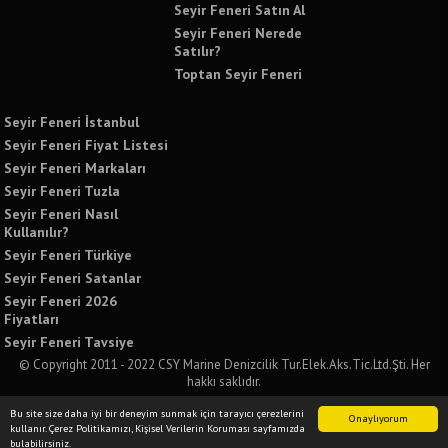
Seyir Feneri Satın Al
Seyir Feneri Nerede
Satılır?
Toptan Seyir Feneri
Seyir Feneri İstanbul
Seyir Feneri Fiyat Listesi
Seyir Feneri Markaları
Seyir Feneri Tuzla
Seyir Feneri Nasıl
Kullanılır?
Seyir Feneri Türkiye
Seyir Feneri Satanlar
Seyir Feneri 2026
Fiyatları
Seyir Feneri Tavsiye
© Copyright 2011 - 2022 CSY Marine Denizcilik Tur.Elek.Aks.Tic.Ltd.Şti. Her
hakkı saklıdır.
Bu sitede yer alan tüm yazılı ve görsel içeriklerin izinsiz kullanımı ve paylaşımı
Bu site size daha iyi bir deneyim sunmak için tarayıcı çerezlerini
kesinlikle yasaktır. İzinsiz kullanımda tüm yasal sorumluluğu kabul etmiş
Onaylıyorum
kullanır. Çerez Politikamızı, Kişisel Verilerin Koruması sayfamızda
sayılırsınız.
bulabilirsiniz.