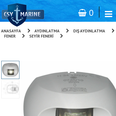
0
ANASAYFA
»
AYDINLATMA
»
DIŞ AYDINLATMA
»
FENER
»
SEYIR FENERI
»
Aqua Signal 34 Serisi Led
Seyir Feneri