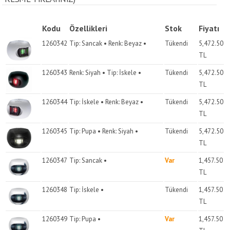
Kodu
Özellikleri
Stok
Fiyatı
1260342
Tip: Sancak • Renk: Beyaz •
Tükendi
5,472.50
TL
1260343
Renk: Siyah • Tip: İskele •
Tükendi
5,472.50
TL
1260344
Tip: İskele • Renk: Beyaz •
Tükendi
5,472.50
TL
1260345
Tip: Pupa • Renk: Siyah •
Tükendi
5,472.50
TL
1260347
Tip: Sancak •
Var
1,457.50
TL
1260348
Tip: İskele •
Tükendi
1,457.50
TL
1260349
Tip: Pupa •
Var
1,457.50