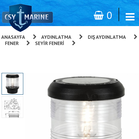
0
ANASAYFA
»
AYDINLATMA
»
DIŞ AYDINLATMA
»
FENER
»
SEYIR FENERI
»
Aqua Signal 40 Serisi Seyir
Feneri