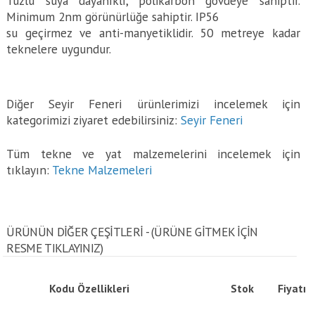
Tuzlu suya dayanıklı, polikarbon gövdeye sahiptir.
Minimum 2nm görünürlüğe sahiptir. IP56
su geçirmez ve anti-manyetiklidir. 50 metreye kadar
teknelere uygundur.
Diğer Seyir Feneri ürünlerimizi incelemek için
kategorimizi ziyaret edebilirsiniz:
Seyir Feneri
Tüm tekne ve yat malzemelerini incelemek için
tıklayın:
Tekne Malzemeleri
ÜRÜNÜN DİĞER ÇEŞİTLERİ - (ÜRÜNE GITMEK IÇIN
RESME TIKLAYINIZ)
Kodu
Özellikleri
Stok
Fiyatı