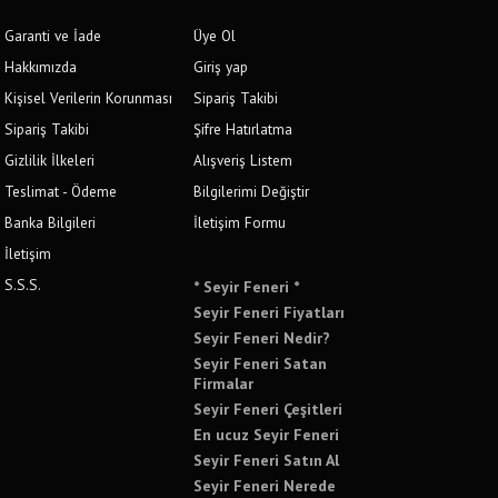
Garanti ve İade
Üye Ol
Hakkımızda
Giriş yap
Kişisel Verilerin Korunması
Sipariş Takibi
Sipariş Takibi
Şifre Hatırlatma
Gizlilik İlkeleri
Alışveriş Listem
Teslimat - Ödeme
Bilgilerimi Değiştir
Banka Bilgileri
İletişim Formu
İletişim
S.S.S.
* Seyir Feneri *
Seyir Feneri Fiyatları
Seyir Feneri Nedir?
Seyir Feneri Satan
Firmalar
Seyir Feneri Çeşitleri
En ucuz Seyir Feneri
Seyir Feneri Satın Al
Seyir Feneri Nerede