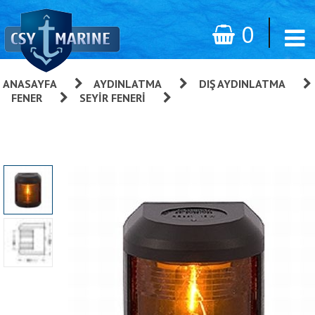
0
ANASAYFA
»
AYDINLATMA
»
DIŞ AYDINLATMA
»
FENER
»
SEYIR FENERI
»
Aqua Signal 41 Serisi Seyir
Fenerleri