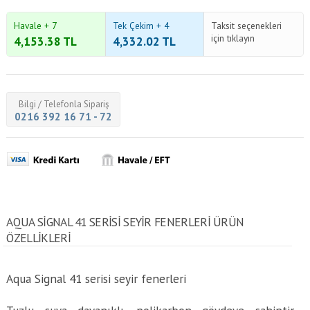
Havale + 7
Tek Çekim + 4
Taksit seçenekleri
için tıklayın
4,153.38
TL
4,332.02
TL
Bilgi / Telefonla Sipariş
0216 392 16 71 - 72
AQUA SIGNAL 41 SERISI SEYIR FENERLERI ÜRÜN
ÖZELLİKLERİ
Aqua Signal 41 serisi seyir fenerleri