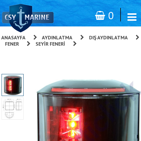
0
ANASAYFA
»
AYDINLATMA
»
DIŞ AYDINLATMA
»
FENER
»
SEYIR FENERI
»
Aqua Signal 44 Serisi LED Li
Seyir Feneri