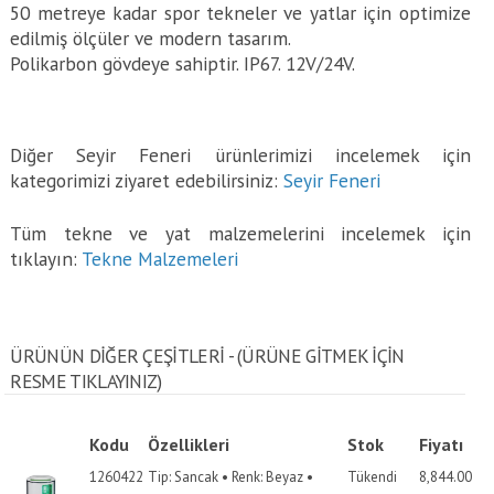
50 metreye kadar spor tekneler ve yatlar için optimize
edilmiş ölçüler ve modern tasarım.
Polikarbon gövdeye sahiptir. IP67. 12V/24V.
Diğer Seyir Feneri ürünlerimizi incelemek için
kategorimizi ziyaret edebilirsiniz:
Seyir Feneri
Tüm tekne ve yat malzemelerini incelemek için
tıklayın:
Tekne Malzemeleri
ÜRÜNÜN DİĞER ÇEŞİTLERİ - (ÜRÜNE GITMEK IÇIN
RESME TIKLAYINIZ)
Kodu
Özellikleri
Stok
Fiyatı
1260422
Tip: Sancak • Renk: Beyaz •
Tükendi
8,844.00