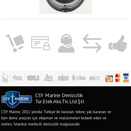
CSY Marine Denizcilik
Tur.Elek.Aks.Tic.Ltd.Şti
CSY Marine, 2011 yılında Türkiye'de kurulan; tekne, yat, karavan ve
tüm deniz araçları için ekipman ve malzemeleri tedarik eden ve
üreten, İstanbul merkezli denizcilik mağazasıdır.