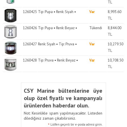
TL
1260425
Tip: Pupa • Renk: Siyah •
Var
8,993.60
TL
1260426
Tip: Pupa • Renk: Beyaz •
Tükendi
8,844.00
TL
1260427
Renk: Siyah • Tip: Pruva •
Var
10,279.50
TL
1260428
Tip: Pruva • Renk: Beyaz •
Var
10,708.50
TL
CSY Marine bültenlerine üye
olup özel fiyatlı ve kampanyalı
ürünlerden haberdar olun.
Not: Kesinlikle spam yapılmayacaktır. Listeden
dilediğiniz zaman çıkabilirsiniz.
*
Lütfen geçerli bir e-posta adresi girin.