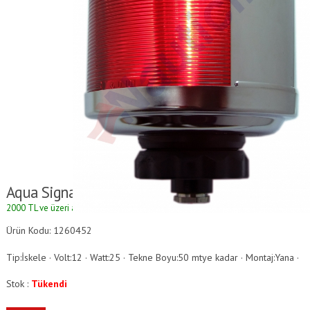
Aqua Signal 50 Serisi Seyir Fenerleri
2000 TL ve üzeri alışverişlerde kargo ücretsizdir.
Ürün Kodu: 1260452
Tip:İskele · Volt:12 · Watt:25 · Tekne Boyu:50 mtye kadar · Montaj:Yana ·
Stok :
Tükendi