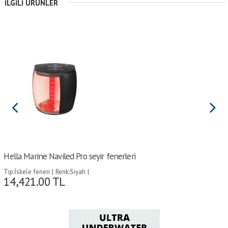
İLGILI ÜRÜNLER
Hella Marine Naviled Pro seyir fenerleri
Tip:İskele feneri | Renk:Siyah |
14,421.00
TL