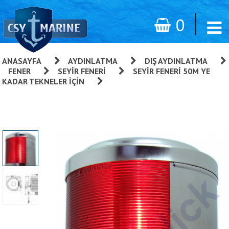
0
ANASAYFA
»
AYDINLATMA
»
DIŞ AYDINLATMA
»
FENER
»
SEYIR FENERI
»
SEYIR FENERI 50M YE
KADAR TEKNELER İÇIN
»
Aqua Signal 50 Serisi Seyir
Fenerleri