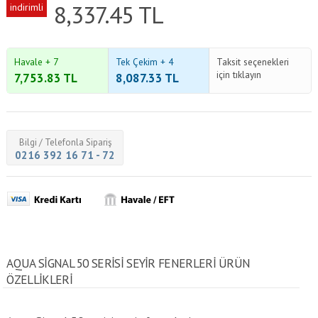
8,337.45
TL
indirimli
Havale + 7
Tek Çekim + 4
Taksit seçenekleri
için tıklayın
7,753.83
TL
8,087.33
TL
Bilgi / Telefonla Sipariş
0216 392 16 71 - 72
AQUA SIGNAL 50 SERISI SEYIR FENERLERI ÜRÜN
ÖZELLİKLERİ