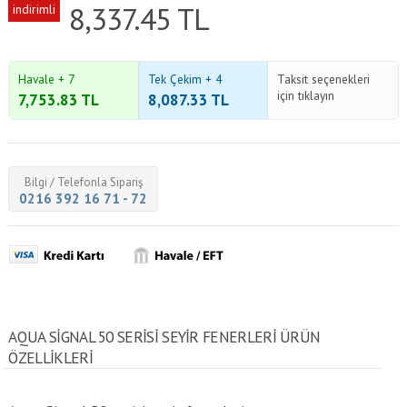
8,337.45
TL
indirimli
Havale + 7
Tek Çekim + 4
Taksit seçenekleri
için tıklayın
7,753.83
TL
8,087.33
TL
Bilgi / Telefonla Sipariş
0216 392 16 71 - 72
AQUA SIGNAL 50 SERISI SEYIR FENERLERI ÜRÜN
ÖZELLİKLERİ