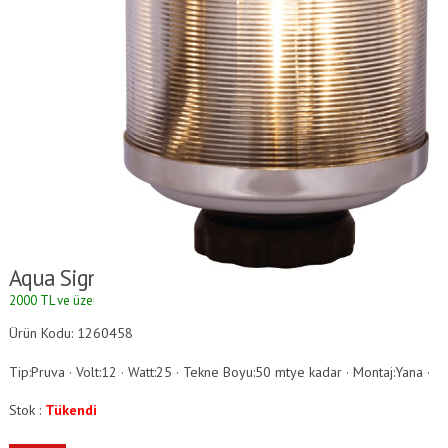
Aqua Signal 50 Serisi Seyir Fenerleri
2000 TL ve üzeri alışverişlerde kargo ücretsizdir.
Ürün Kodu: 1260458
Tip:Pruva · Volt:12 · Watt:25 · Tekne Boyu:50 mtye kadar · Montaj:Yana ·
Stok :
Tükendi