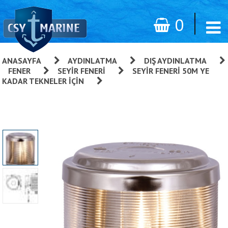
0
ANASAYFA
»
AYDINLATMA
»
DIŞ AYDINLATMA
»
FENER
»
SEYIR FENERI
»
SEYIR FENERI 50M YE
KADAR TEKNELER İÇIN
»
Aqua Signal 50 Serisi Seyir
Fenerleri