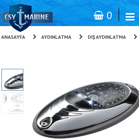
0
ANASAYFA
»
AYDINLATMA
»
DIŞ AYDINLATMA
»
Aqua Signal CANCUN- LEDli Liman Aydınlatma Lambası