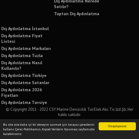
Dış Aydınlatma Nerede
Satılır?
Toptan Dış Aydınlatma
Dış Aydınlatma İstanbul
Dış Aydınlatma Fiyat
Listesi
Dış Aydınlatma Markaları
Dış Aydınlatma Tuzla
Dış Aydınlatma Nasıl
Kullanılır?
Dış Aydınlatma Türkiye
Dış Aydınlatma Satanlar
Dış Aydınlatma 2026
Fiyatları
Dış Aydınlatma Tavsiye
© Copyright 2011 - 2022 CSY Marine Denizcilik Tur.Elek.Aks.Tic.Ltd.Şti. Her
hakkı saklıdır.
Bu sitede yer alan tüm yazılı ve görsel içeriklerin izinsiz kullanımı ve paylaşımı
Bu site size daha iyi bir deneyim sunmak için tarayıcı çerezlerini
kesinlikle yasaktır. İzinsiz kullanımda tüm yasal sorumluluğu kabul etmiş
Onaylıyorum
kullanır. Çerez Politikamızı, Kişisel Verilerin Koruması sayfamızda
sayılırsınız.
bulabilirsiniz.