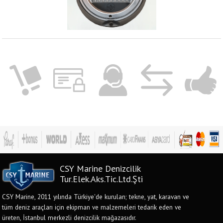
CSY Marine Denizcilik
Tur.Elek.Aks.Tic.Ltd.Şti
CSY Marine, 2011 yılında Türkiye'de kurulan; tekne, yat, karavan ve
tüm deniz araçları için ekipman ve malzemeleri tedarik eden ve
üreten, İstanbul merkezli denizcilik mağazasıdır.