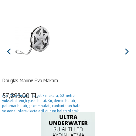
Douglas Marine Evo Makara
57,893.00
TL
AISI 316 Paslanmaz çelik makara, 60 metre
yüksek dirençli yassı halat. Kıç demiri halatı,
palamar halatı, çekme halatı, cankurtaran halatı
ve genel olarak kıçta acil durum halatı olarak
kullanılabilir.
Kopma yükü 2600 kg
Ø452x44 mm ebat