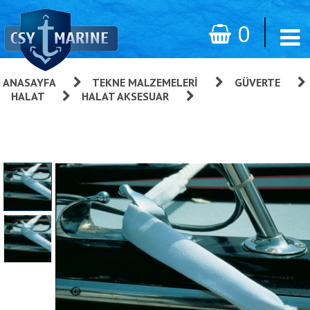
0
ANASAYFA
»
TEKNE MALZEMELERI
»
GÜVERTE
»
HALAT
»
HALAT AKSESUAR
»
Baglama Halatı
Koruyucu