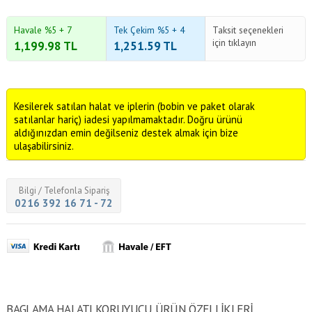
Havale %5 + 7
Tek Çekim %5 + 4
Taksit seçenekleri
için tıklayın
1,199.98
TL
1,251.59
TL
Kesilerek satılan halat ve iplerin (bobin ve paket olarak
satılanlar hariç) iadesi yapılmamaktadır. Doğru ürünü
aldığınızdan emin değilseniz destek almak için bize
ulaşabilirsiniz.
Bilgi / Telefonla Sipariş
0216 392 16 71 - 72
BAGLAMA HALATI KORUYUCU ÜRÜN ÖZELLİKLERİ