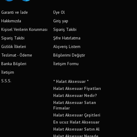
Garanti ve İade
Üye Ol
Hakkımızda
Giriş yap
Kişisel Verilerin Korunması
Sipariş Takibi
Sipariş Takibi
Şifre Hatırlatma
Gizlilik İlkeleri
Alışveriş Listem
Teslimat - Ödeme
Bilgilerimi Değiştir
Banka Bilgileri
İletişim Formu
İletişim
S.S.S.
* Halat Aksesuar *
Halat Aksesuar Fiyatları
Halat Aksesuar Nedir?
Halat Aksesuar Satan
Firmalar
Halat Aksesuar Çeşitleri
En ucuz Halat Aksesuar
Halat Aksesuar Satın Al
Halat Aksesuar Nerede