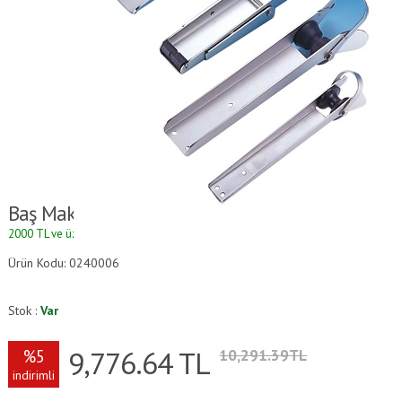
Baş Makarası
2000 TL ve üzeri alışverişlerde kargo ücretsizdir.
Ürün Kodu: 0240006
Stok :
Var
9,776.64
TL
%5
10,291.39TL
indirimli