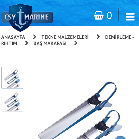
0
ANASAYFA
»
TEKNE MALZEMELERI
»
DEMIRLEME -
RIHTIM
»
BAŞ MAKARASI
»
Baş Makarası