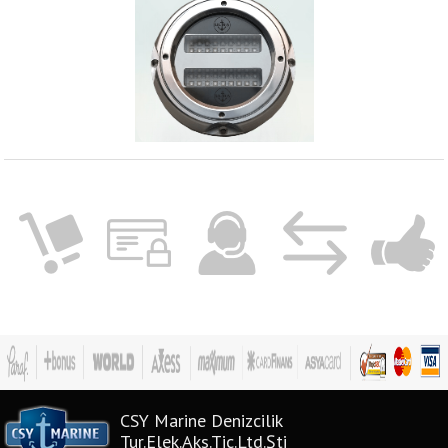
CSY Marine Denizcilik
Tur.Elek.Aks.Tic.Ltd.Şti