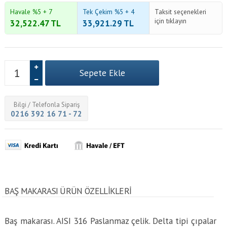
Havale %5 + 7
Tek Çekim %5 + 4
Taksit seçenekleri
için tıklayın
32,522.47
TL
33,921.29
TL
Bilgi / Telefonla Sipariş
0216 392 16 71 - 72
BAŞ MAKARASI ÜRÜN ÖZELLİKLERİ
Baş makarası. AISI 316 Paslanmaz çelik. Delta tipi çıpalar