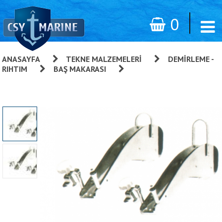
0
ANASAYFA
»
TEKNE MALZEMELERI
»
DEMIRLEME -
RIHTIM
»
BAŞ MAKARASI
»
Baş Makarası