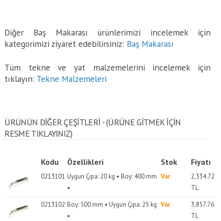
Diğer Baş Makarası ürünlerimizi incelemek için
kategorimizi ziyaret edebilirsiniz:
Baş Makarası
Tüm tekne ve yat malzemelerini incelemek için
tıklayın:
Tekne Malzemeleri
ÜRÜNÜN DİĞER ÇEŞİTLERİ - (ÜRÜNE GITMEK IÇIN
RESME TIKLAYINIZ)
Kodu
Özellikleri
Stok
Fiyatı
0213101
Uygun Çıpa: 20 kg • Boy: 400 mm
Var
2,334.72
•
TL
0213102
Boy: 500 mm • Uygun Çıpa: 25 kg
Var
3,857.76
•
TL