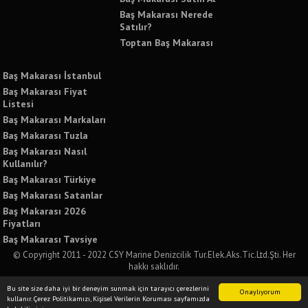
Baş Makarası Nerede
Satılır?
Toptan Baş Makarası
Baş Makarası İstanbul
Baş Makarası Fiyat
Listesi
Baş Makarası Markaları
Baş Makarası Tuzla
Baş Makarası Nasıl
Kullanılır?
Baş Makarası Türkiye
Baş Makarası Satanlar
Baş Makarası 2026
Fiyatları
Baş Makarası Tavsiye
© Copyright 2011 - 2022 CSY Marine Denizcilik Tur.Elek.Aks.Tic.Ltd.Şti. Her
hakkı saklıdır.
Bu sitede yer alan tüm yazılı ve görsel içeriklerin izinsiz kullanımı ve paylaşımı
Bu site size daha iyi bir deneyim sunmak için tarayıcı çerezlerini
kesinlikle yasaktır. İzinsiz kullanımda tüm yasal sorumluluğu kabul etmiş
Onaylıyorum
kullanır. Çerez Politikamızı, Kişisel Verilerin Koruması sayfamızda
sayılırsınız.