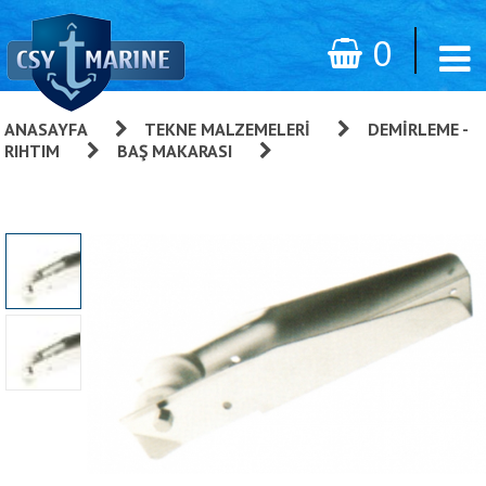
0
ANASAYFA
»
TEKNE MALZEMELERI
»
DEMIRLEME -
RIHTIM
»
BAŞ MAKARASI
»
Baş Makarası