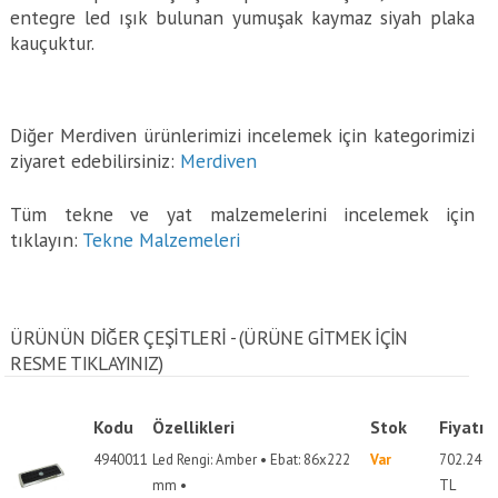
entegre led ışık bulunan yumuşak kaymaz siyah plaka
kauçuktur.
Diğer Merdiven ürünlerimizi incelemek için kategorimizi
ziyaret edebilirsiniz:
Merdiven
Tüm tekne ve yat malzemelerini incelemek için
tıklayın:
Tekne Malzemeleri
ÜRÜNÜN DİĞER ÇEŞİTLERİ - (ÜRÜNE GITMEK IÇIN
RESME TIKLAYINIZ)
Kodu
Özellikleri
Stok
Fiyatı
4940011
Led Rengi: Amber • Ebat: 86x222
Var
702.24
mm •
TL