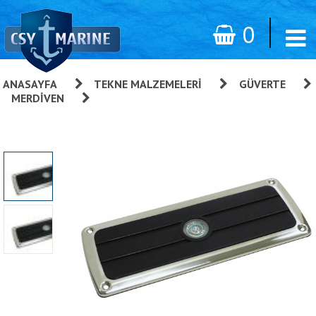
0
ANASAYFA
»
TEKNE MALZEMELERI
»
GÜVERTE
»
MERDIVEN
»
Basamak Plakası