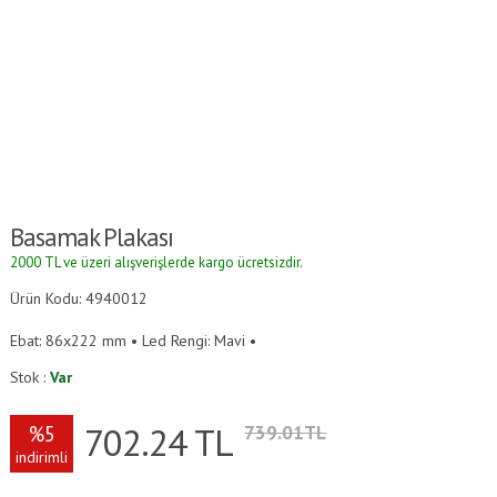
Basamak Plakası
2000 TL ve üzeri alışverişlerde kargo ücretsizdir.
Ürün Kodu: 4940012
Ebat: 86x222 mm • Led Rengi: Mavi •
Stok :
Var
702.24
TL
%5
739.01TL
indirimli