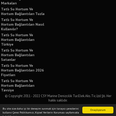
Markaları
Tatlı Su Hortum Ve
Hortum Bağlantıları Tuzla
Tatlı Su Hortum Ve
Hortum Bağlantıları Nasıl
Kullanılır?
Tatlı Su Hortum Ve
Hortum Bağlantıları
Türkiye
Tatlı Su Hortum Ve
Hortum Bağlantıları
Satanlar
Tatlı Su Hortum Ve
Hortum Bağlantıları 2026
Fiyatları
Tatlı Su Hortum Ve
Hortum Bağlantıları
Tavsiye
© Copyright 2011 - 2022 CSY Marine Denizcilik Tur.Elek.Aks.Tic.Ltd.Şti. Her
hakkı saklıdır.
Bu sitede yer alan tüm yazılı ve görsel içeriklerin izinsiz kullanımı ve paylaşımı
Bu site size daha iyi bir deneyim sunmak için tarayıcı çerezlerini
kesinlikle yasaktır. İzinsiz kullanımda tüm yasal sorumluluğu kabul etmiş
Onaylıyorum
kullanır. Çerez Politikamızı, Kişisel Verilerin Koruması sayfamızda
sayılırsınız.