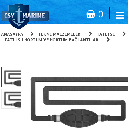
0
ANASAYFA
»
TEKNE MALZEMELERI
»
TATLI SU
»
TATLI SU HORTUM VE HORTUM BAĞLANTILARI
»
Benzim Hortumu