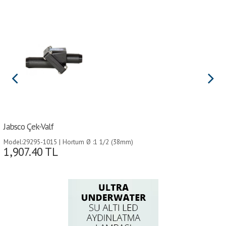
Jabsco Çek-Valf
Model:29295-1015 | Hortum Ø :1 1/2 (38mm)
1,907.40
TL
´den 1 (25mm)´e |