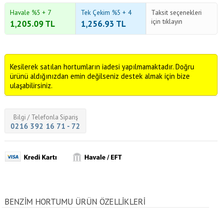
Havale %5 + 7
Tek Çekim %5 + 4
Taksit seçenekleri
için tıklayın
1,205.09
TL
1,256.93
TL
Kesilerek satılan hortumların iadesi yapılmamaktadır. Doğru
ürünü aldığınızdan emin değilseniz destek almak için bize
ulaşabilirsiniz.
Bilgi / Telefonla Sipariş
0216 392 16 71 - 72
BENZIM HORTUMU ÜRÜN ÖZELLİKLERİ