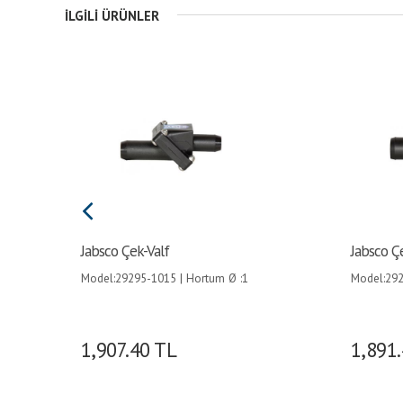
İLGILI ÜRÜNLER
Jabsco Çek-Valf
Jabsco Ç
Model:29295-1015 | Hortum Ø :1
Model:292
1/2 (38mm)´den 1 (25mm)´e |
1/2 (38mm
1,907.40
TL
1,891