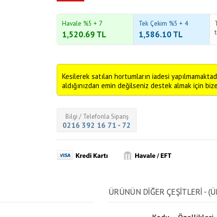
Havale %5 + 7
Tek Çekim %5 + 4
1,520.69
TL
1,586.10
TL
Kesilerek satılan hortumların iadesi yapılmamaktad
aldığınızdan emin değilseniz destek almak için bize 
Bilgi / Telefonla Sipariş
0216 392 16 71 - 72
ÜRÜNÜN DİĞER ÇEŞİTLERİ - (Ü