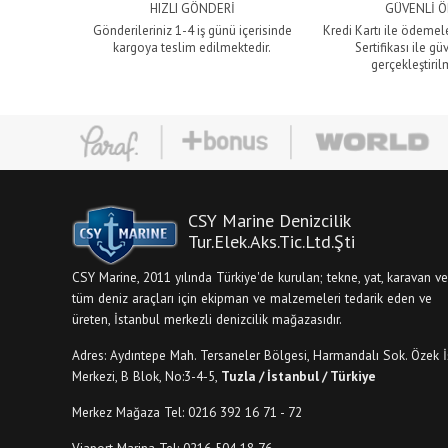
HIZLI GÖNDERİ
GÜVENLİ 
Gönderileriniz 1-4 iş günü içerisinde
Kredi Kartı ile ödemel
kargoya teslim edilmektedir.
Sertifikası ile gü
gerçekleştiril
CSY Marine Denizcilik
Tur.Elek.Aks.Tic.Ltd.Şti
CSY Marine, 2011 yılında Türkiye'de kurulan; tekne, yat, karavan ve
tüm deniz araçları için ekipman ve malzemeleri tedarik eden ve
üreten, İstanbul merkezli denizcilik mağazasıdır.
Adres: Aydıntepe Mah. Tersaneler Bölgesi, Harmandalı Sok. Özek İ
Merkezi, B Blok, No:3-4-5,
Tuzla / İstanbul / Türkiye
Merkez Mağaza Tel: 0216 392 16 71 - 72