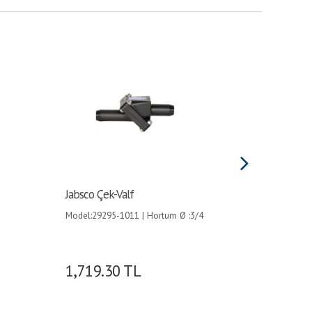
Jabsco Çek-Valf
Hortum 
Siyah B
Model:29295-1011 | Hortum Ø :3/4
(19mm) |
1,719.30
TL
609.6