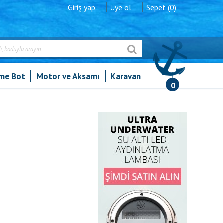
Giriş yap
Üye ol
Sepet (0)
şme Bot
Motor ve Aksamı
Karavan
0
»
Benzin Hortumu