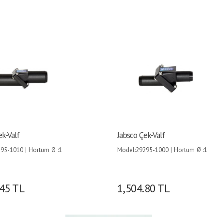
ek-Valf
Jabsco Çek-Valf
95-1010 | Hortum Ø :1
Model:29295-1000 | Hortum Ø :1
) |
(25mm) |
.45
TL
1,504.80
TL