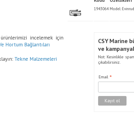
Kodu
Özellikleri
1943064
Model: Evinru
rünlerimizi incelemek için
CSY Marine bü
Ve Hortum Bağlantıları
ve kampanyal
Not: Kesinlikle spa
klayın:
Tekne Malzemeleri
çıkabilirsiniz.
*
Email