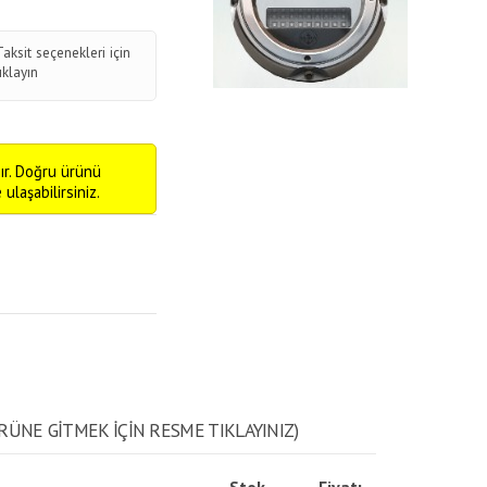
Taksit seçenekleri için
tıklayın
ır. Doğru ürünü
ulaşabilirsiniz.
RÜNE GITMEK IÇIN RESME TIKLAYINIZ)