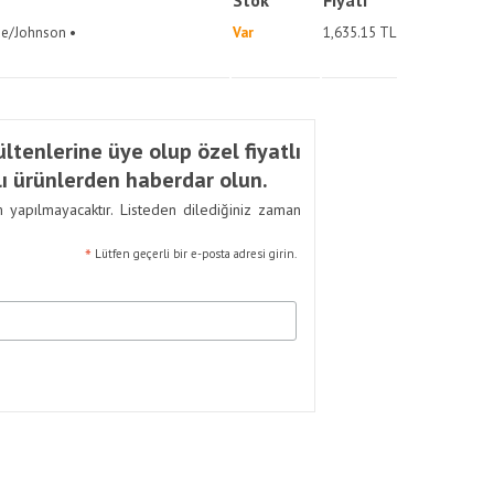
Stok
Fiyatı
de/Johnson •
Var
1,635.15
TL
ltenlerine üye olup özel fiyatlı
ı ürünlerden haberdar olun.
m yapılmayacaktır. Listeden dilediğiniz zaman
*
Lütfen geçerli bir e-posta adresi girin.