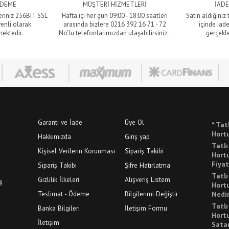
ÖDEME
MÜŞTERİ HİZMETLERİ
İADE
eriniz 256BIT SSL
Hafta içi her gün 09:00 - 18:00 saatleri
Satın aldığınız
venli olarak
arasında bizlere 0216 392 16 71 - 72
içinde iade
mektedir.
No’lu telefonlarımızdan ulaşabilirsiniz..
gerçekle
Garanti ve İade
Üye Ol
* Tat
Hortu
Hakkımızda
Giriş yap
Tatl
Kişisel Verilerin Korunması
Sipariş Takibi
Hortu
Fiyat
Sipariş Takibi
Şifre Hatırlatma
Tatl
Gizlilik İlkeleri
Alışveriş Listem
ş
Hortu
Teslimat - Ödeme
Bilgilerimi Değiştir
Nedi
Tatl
Banka Bilgileri
İletişim Formu
Hortu
İletişim
Sata