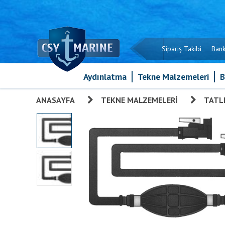
Sipariş Takibi
Bank
Aydınlatma
Tekne Malzemeleri
B
ANASAYFA
»
TEKNE MALZEMELERI
»
TATLI