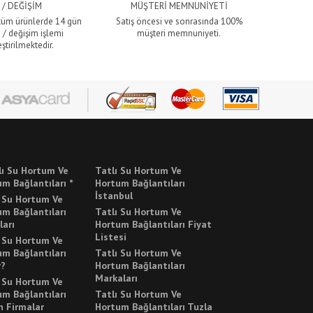
 / DEĞİŞİM
MÜŞTERİ MEMNUNİYETİ
 tüm ürünlerde 14 gün
Satış öncesi ve sonrasında 100%
 / değişim işlemi
müşteri memnuniyeti.
ştirilmektedir.
lı Su Hortum Ve
Tatlı Su Hortum Ve
m Bağlantıları *
Hortum Bağlantıları
İstanbul
ı Su Hortum Ve
m Bağlantıları
Tatlı Su Hortum Ve
ları
Hortum Bağlantıları Fiyat
Listesi
ı Su Hortum Ve
m Bağlantıları
Tatlı Su Hortum Ve
r?
Hortum Bağlantıları
Markaları
ı Su Hortum Ve
m Bağlantıları
Tatlı Su Hortum Ve
n Firmalar
Hortum Bağlantıları Tuzla