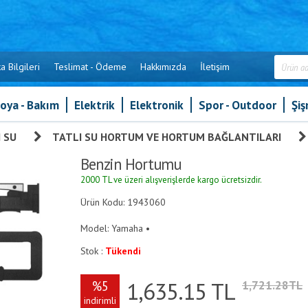
a Bilgileri
Teslimat - Ödeme
Hakkımızda
İletişim
oya - Bakım
Elektrik
Elektronik
Spor - Outdoor
Şi
 SU
»
TATLI SU HORTUM VE HORTUM BAĞLANTILARI
Benzin Hortumu
2000 TL ve üzeri alışverişlerde kargo ücretsizdir.
Ürün Kodu: 1943060
Model: Yamaha •
Stok :
Tükendi
1,635.15
TL
%5
1,721.28TL
indirimli