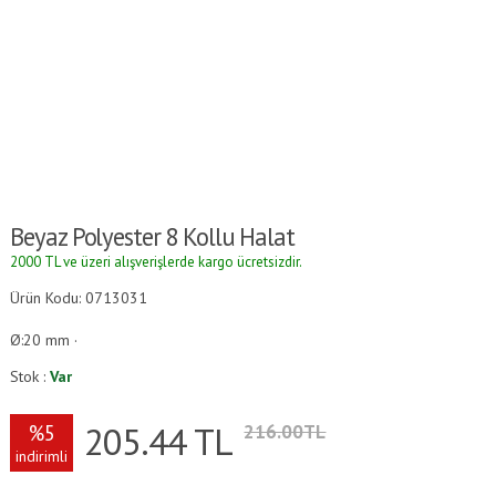
Beyaz Polyester 8 Kollu Halat
2000 TL ve üzeri alışverişlerde kargo ücretsizdir.
Ürün Kodu: 0713031
Ø:20 mm ·
Stok :
Var
205.44
TL
%5
216.00TL
indirimli