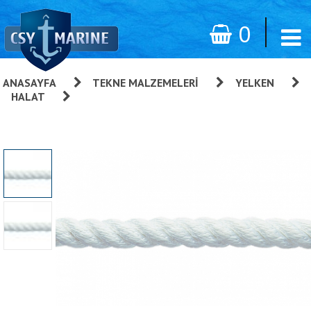
0
ANASAYFA
»
TEKNE MALZEMELERI
»
YELKEN
»
HALAT
»
Beyaz Polyester 8 Kollu Halat