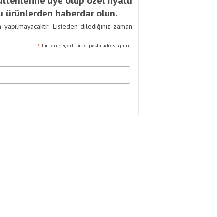
ltenlerine üye olup özel fiyatlı
ı ürünlerden haberdar olun.
m yapılmayacaktır. Listeden dilediğiniz zaman
*
Lütfen geçerli bir e-posta adresi girin.