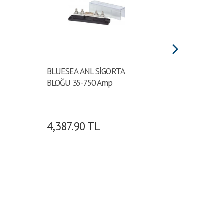
BLUESEA ANL SİGORTA
Bıçak si
BLOĞU 35-750 Amp
Maksimum
4,387.90
TL
3,605