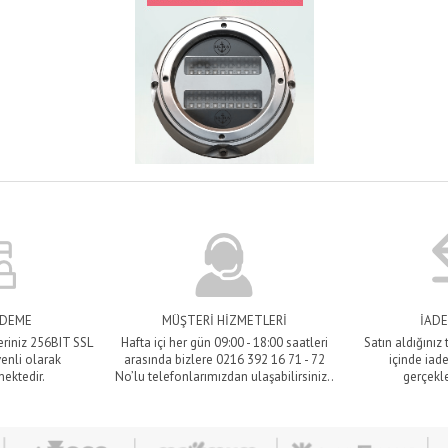
ÖDEME
MÜŞTERİ HİZMETLERİ
İADE
eriniz 256BIT SSL
Hafta içi her gün 09:00 - 18:00 saatleri
Satın aldığınız
venli olarak
arasında bizlere 0216 392 16 71 - 72
içinde iade
mektedir.
No’lu telefonlarımızdan ulaşabilirsiniz..
gerçekle