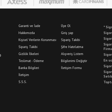
Garanti ve İade
Üye Ol
* Sig
Hakkımızda
Giriş yap
Sigor
Sigor
Kişisel Verilerin Korunması
Sipariş Takibi
Sigor
Sipariş Takibi
Şifre Hatırlatma
Firma
Gizlilik İlkeleri
Alışveriş Listem
Sigor
ş
En uc
Teslimat - Ödeme
Bilgilerimi Değiştir
Sigor
Banka Bilgileri
İletişim Formu
Sigor
İletişim
Satıl
S.S.S.
Topta