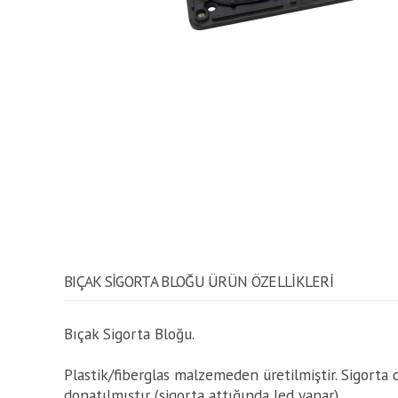
BIÇAK SIGORTA BLOĞU ÜRÜN ÖZELLİKLERİ
Bıçak Sigorta Bloğu.
Plastik/fiberglas malzemeden üretilmiştir. Sigorta 
donatılmıştır (sigorta attığında led yanar).