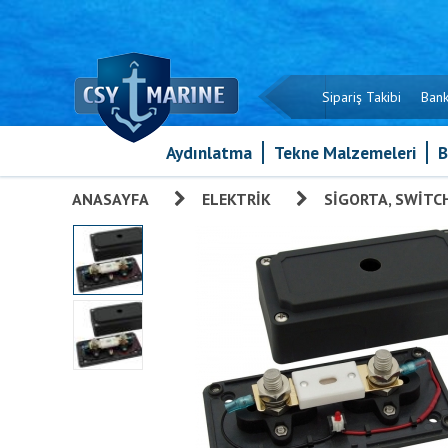
Sipariş Takibi
Bank
Aydınlatma
Tekne Malzemeleri
B
ANASAYFA
»
ELEKTRIK
»
SIGORTA, SWITC