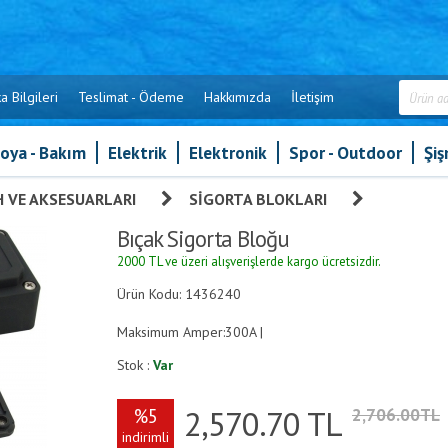
a Bilgileri
Teslimat - Ödeme
Hakkımızda
İletişim
oya - Bakım
Elektrik
Elektronik
Spor - Outdoor
Şi
H VE AKSESUARLARI
»
SIGORTA BLOKLARI
»
Bıçak Sigo
Bıçak Sigorta Bloğu
2000 TL ve üzeri alışverişlerde kargo ücretsizdir.
Ürün Kodu: 1436240
Maksimum Amper:300A |
Stok :
Var
2,570.70
TL
%5
2,706.00TL
indirimli