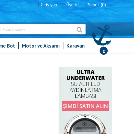
Giriş yap
Üye ol
Sepet (0)
şme Bot
Motor ve Aksamı
Karavan
0
rta Bloğu