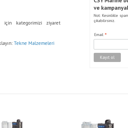
CSY Marine bü
ve kampanyal
Not: Kesinlikle spa
çıkabilirsiniz.
 için kategorimizi ziyaret
*
Email
klayın:
Tekne Malzemeleri