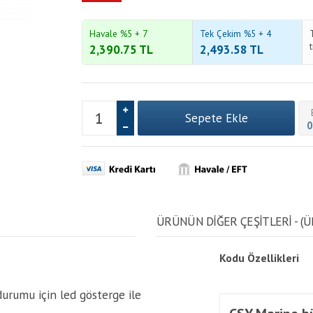
Havale %5 + 7
Tek Çekim %5 + 4
2,390.75
TL
2,493.58
TL
0
ÜRÜNÜN DİĞER ÇEŞİTLERİ - (Ü
Kodu
Özellikleri
durumu için led gösterge ile