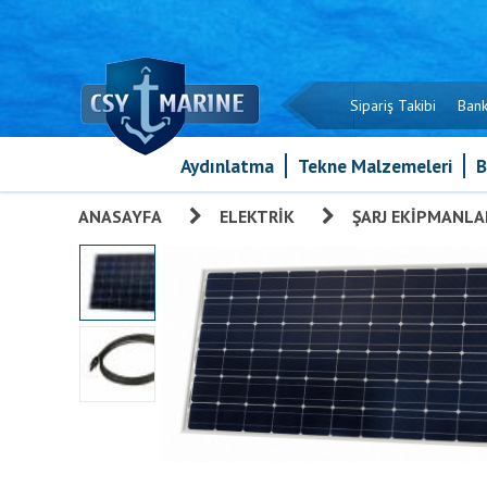
Sipariş Takibi
Bank
Aydınlatma
Tekne Malzemeleri
B
ANASAYFA
»
ELEKTRIK
»
ŞARJ EKIPMANLA