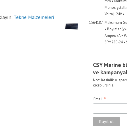
mm • Maksimu
Monocrystalli
Voltajı: 24V •
klayın:
Tekne Malzemeleri
1564187
Maksimum Güç:
• Boyutlar (
Amper: 8A • P
SPM280-24 • Si
CSY Marine bü
ve kampanyal
Not: Kesinlikle spa
çıkabilirsiniz.
*
Email