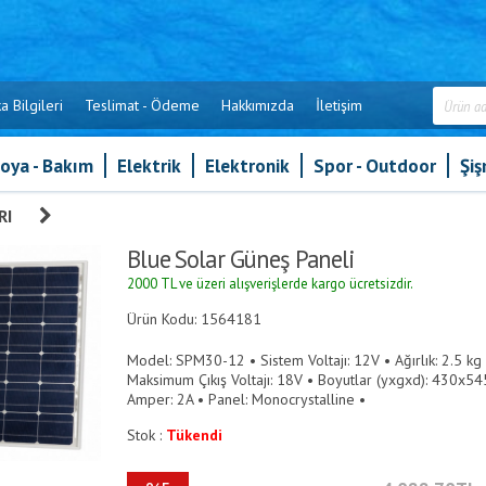
a Bilgileri
Teslimat - Ödeme
Hakkımızda
İletişim
oya - Bakım
Elektrik
Elektronik
Spor - Outdoor
Şi
RI
»
Blue Solar Güneş Paneli
Blue Solar Güneş Paneli
2000 TL ve üzeri alışverişlerde kargo ücretsizdir.
Ürün Kodu: 1564181
Model: SPM30-12 • Sistem Voltajı: 12V • Ağırlık: 2.5 
Maksimum Çıkış Voltajı: 18V • Boyutlar (yxgxd): 430
Amper: 2A • Panel: Monocrystalline •
Stok :
Tükendi