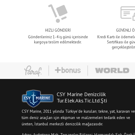
HIZLI GÖNDERİ
GÜVENLİ 
Gönderileriniz 1-4 iş günü içerisinde
Kredi Kartı ile ödemel
kargoya teslim edilmektedir.
Sertifikası ile gü
gerçekleştiril
CSY Marine Denizcilik
Tur.Elek.Aks.Tic.Ltd.Şti
CSY Marine, 2011 yılında Türkiye'de kurulan; tekne, yat, karavan ve
tüm deniz araçları için ekipman ve malzemeleri tedarik eden ve
üreten, İstanbul merkezli denizcilik mağazasıdır.
Adres: Aydıntepe Mah. Tersaneler Bölgesi, Harmandalı Sok. Özek İ