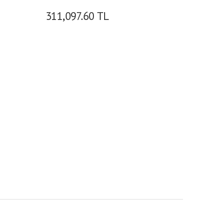
311,097.60
TL
289,7