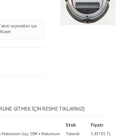
Taksit seçenekleri için
tıklayın
RÜNE GITMEK IÇIN RESME TIKLAYINIZ)
Stok
Fiyatı
kg • Maksimum Güç: 50W • Maksimum
Tükendi
5,437.85
TL