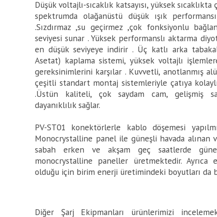
Düşük voltajlı-sıcaklık katsayısı, yüksek sıcaklıkta ç
spektrumda olağanüstü düşük ışık performansı 
.Sızdırmaz ,su geçirmez ,çok fonksiyonlu bağla
seviyesi sunar . Yüksek performanslı aktarma diyo
en düşük seviyeye indirir . Üç katlı arka tabakal
Asetat) kaplama sistemi, yüksek voltajlı işlemle
gereksinimlerini karşılar . Kuvvetli, anotlanmış 
çeşitli standart montaj sistemleriyle çatıya kolay
.Üstün kaliteli, çok saydam cam, gelişmiş s
dayanıklılık sağlar.
PV-ST01 konektörlerle kablo döşemesi yapılmış
Monocrystalline panel ile güneşli havada alınan v
sabah erken ve akşam geç saatlerde güneş
monocrystalline paneller üretmektedir. Ayrıca 
olduğu için birim enerji üretimindeki boyutları da 
Diğer Şarj Ekipmanları ürünlerimizi incelemek