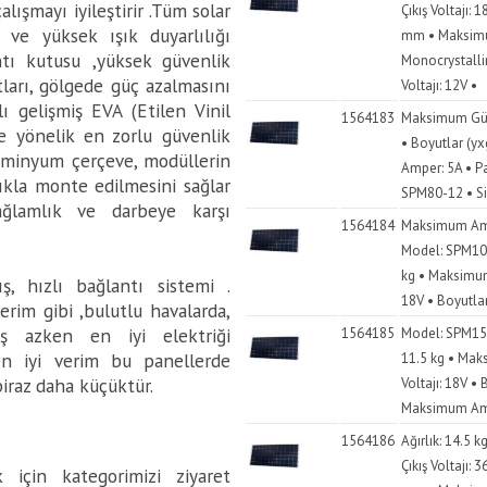
alışmayı iyileştirir .Tüm solar
Çıkış Voltajı:
ve yüksek ışık duyarlılığı
mm • Maksimu
ntı kutusu ,yüksek güvenlik
Monocrystalli
tları, gölgede güç azalmasını
Voltajı: 12V •
ı gelişmiş EVA (Etilen Vinil
1564183
Maksimum Güç:
re yönelik en zorlu güvenlik
• Boyutlar (
alüminyum çerçeve, modüllerin
Amper: 5A • P
lıkla monte edilmesini sağlar
SPM80-12 • Sis
ağlamlık ve darbeye karşı
1564184
Maksimum Ampe
Model: SPM100-
kg • Maksimum
, hızlı bağlantı sistemi .
18V • Boyutla
erim gibi ,bulutlu havalarda,
 azken en iyi elektriği
1564185
Model: SPM150-
en iyi verim bu panellerde
11.5 kg • Ma
biraz daha küçüktür.
Voltajı: 18V 
Maksimum Ampe
1564186
Ağırlık: 14.5
Çıkış Voltajı:
 için kategorimizi ziyaret