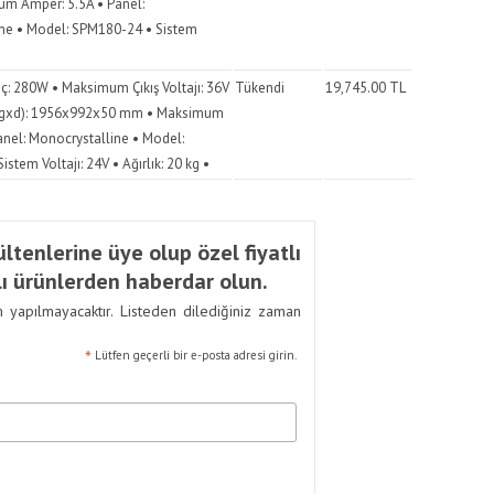
m Amper: 5.5A • Panel:
ne • Model: SPM180-24 • Sistem
 280W • Maksimum Çıkış Voltajı: 36V
Tükendi
19,745.00
TL
yxgxd): 1956x992x50 mm • Maksimum
anel: Monocrystalline • Model:
stem Voltajı: 24V • Ağırlık: 20 kg •
ltenlerine üye olup özel fiyatlı
ı ürünlerden haberdar olun.
m yapılmayacaktır. Listeden dilediğiniz zaman
*
Lütfen geçerli bir e-posta adresi girin.