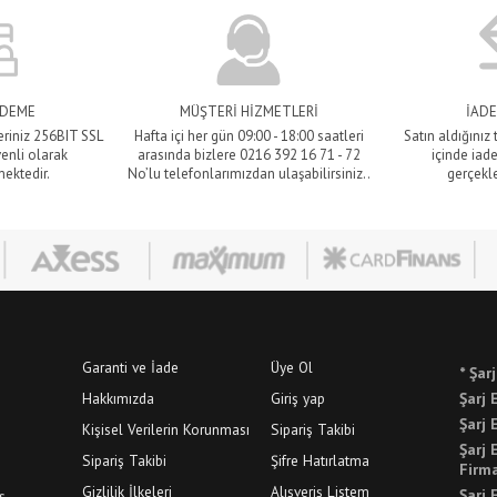
ÖDEME
MÜŞTERİ HİZMETLERİ
İADE
eriniz 256BIT SSL
Hafta içi her gün 09:00 - 18:00 saatleri
Satın aldığınız
venli olarak
arasında bizlere 0216 392 16 71 - 72
içinde iade
mektedir.
No’lu telefonlarımızdan ulaşabilirsiniz..
gerçekle
Garanti ve İade
Üye Ol
* Şar
Hakkımızda
Giriş yap
Şarj 
Şarj 
Kişisel Verilerin Korunması
Sipariş Takibi
Şarj 
Sipariş Takibi
Şifre Hatırlatma
Firma
Gizlilik İlkeleri
Alışveriş Listem
Şarj 
ş