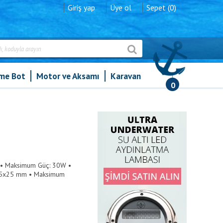
Giriş yap
Üye ol
Sepet (0)
şme Bot
Motor ve Aksamı
Karavan
0
kg • Maksimum Güç: 30W •
x545x25 mm • Maksimum