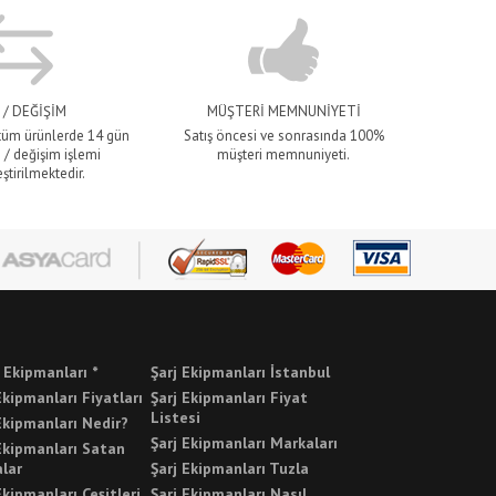
 / DEĞİŞİM
MÜŞTERİ MEMNUNİYETİ
 tüm ürünlerde 14 gün
Satış öncesi ve sonrasında 100%
 / değişim işlemi
müşteri memnuniyeti.
ştirilmektedir.
j Ekipmanları *
Şarj Ekipmanları İstanbul
Ekipmanları Fiyatları
Şarj Ekipmanları Fiyat
Listesi
Ekipmanları Nedir?
Şarj Ekipmanları Markaları
Ekipmanları Satan
lar
Şarj Ekipmanları Tuzla
Ekipmanları Çeşitleri
Şarj Ekipmanları Nasıl