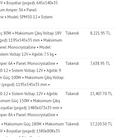
 18V • Boyutlar (yxgxd): 645x540x35
m Amper: 3A • Panel:
ne • Model: SPM50-12 • Sistem
 80W • Maksimum Çıkış Voltajı: 18V
Tükendi
8,221.95
TL
yxgxd): 1195x545x35 mm • Maksimum
anel: Monocrystalline • Model:
tem Voltajı: 12V • Ağırlık: 7.5 kg •
r: 6A • Panel: Monocrystalline •
Tükendi
7,638.95
TL
12 • Sistem Voltajı: 12V • Ağırlık: 9
 Güç: 100W • Maksimum Çıkış Voltajı:
r (yxgxd): 1195x545x35 mm •
12 • Sistem Voltajı: 12V • Ağırlık:
Tükendi
15,407.70
TL
ksimum Güç: 150W • Maksimum Çıkış
• Boyutlar (yxgxd): 1480x673x35 mm •
r: 8A • Panel: Monocrystalline •
 kg • Maksimum Güç: 180W • Maksimum
Tükendi
17,220.50
TL
 36V • Boyutlar (yxgxd): 1580x808x35