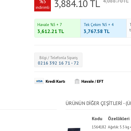
3,884.10
TL
%5
4,088.70TL
indirimli
Havale %5 + 7
Tek Çekim %5 + 4
3,612.21
TL
3,767.58
TL
Bilgi / Telefonla Sipariş
0216 392 16 71 - 72
ÜRÜNÜN DİĞER ÇEŞİTLERİ - (Ü
Kodu
Özellikleri
1564182
Ağırlık: 5.5 