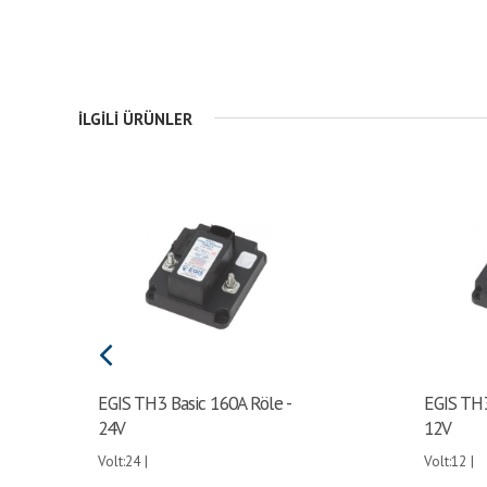
İLGILI ÜRÜNLER
EGIS TH3 Basic 160A Röle -
EGIS TH3
24V
12V
Volt:24 |
Volt:12 |