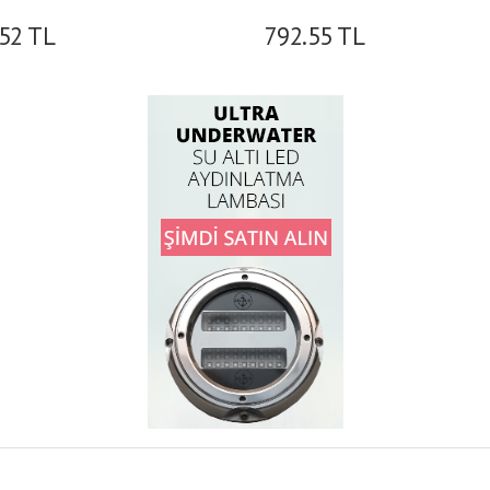
.52
TL
792.55
TL