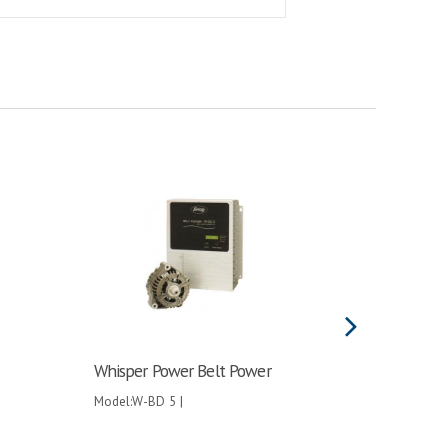
Whisper Power Belt Power
Whisper
Model:W-BD 5 |
Model:W-