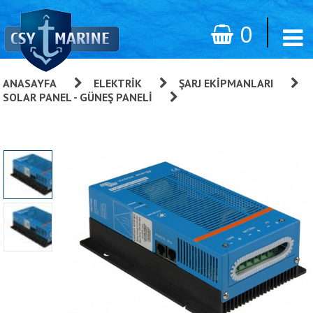
0
ANASAYFA
»
ELEKTRIK
»
ŞARJ EKIPMANLARI
»
SOLAR PANEL - GÜNEŞ PANELI
»
Blue Solar Şarj Kontrolü