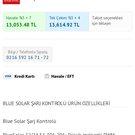
indirimli
Havale %5 + 7
Tek Çekim %5 + 4
Taksit seçenekleri
için tıklayın
13,053.48
TL
13,614.92
TL
Bilgi / Telefonla Sipariş
0216 392 16 71 - 72
BLUE SOLAR ŞARJ KONTROLÜ ÜRÜN ÖZELLİKLERİ
Blue Solar Şarj Kontrolü
BlueSolar 12/24 5A-10A-20A: Düşük maliyetli PWM