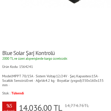
Blue Solar Şarj Kontrolü
2000 TL ve üzeri alışverişlerde kargo ücretsizdir.
Ürün Kodu: 1564241
Model:MPPT 70/15A · Sistem Voltajı:12/24V · Şarj Kapasitesi:15A ·
Sıcaklık Sensörü:Evet · Ağırlık:4.2 kg · Boyutlar (yxgxd):350x160x135
mm ·
Stok :
Tükendi
14,036.00
TL
%5
14,774.76TL