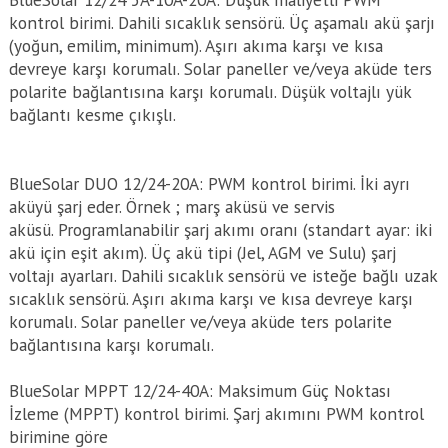
kontrol birimi. Dahili sıcaklık sensörü. Üç aşamalı akü şarjı
(yoğun, emilim, minimum). Aşırı akıma karşı ve kısa
devreye karşı korumalı. Solar paneller ve/veya aküde ters
polarite bağlantısına karşı korumalı. Düşük voltajlı yük
bağlantı kesme çıkışlı.
BlueSolar DUO 12/24-20A: PWM kontrol birimi. İki ayrı
aküyü şarj eder. Örnek ; marş aküsü ve servis
aküsü. Programlanabilir şarj akımı oranı (standart ayar: iki
akü için eşit akım). Üç akü tipi (Jel, AGM ve Sulu) şarj
voltajı ayarları. Dahili sıcaklık sensörü ve isteğe bağlı uzak
sıcaklık sensörü. Aşırı akıma karşı ve kısa devreye karşı
korumalı. Solar paneller ve/veya aküde ters polarite
bağlantısına karşı korumalı.
BlueSolar MPPT 12/24-40A: Maksimum Güç Noktası
İzleme (MPPT) kontrol birimi. Şarj akımını PWM kontrol
birimine göre