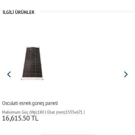
İLGILI ÜRÜNLER
Osculati esnek güneş paneli
Maksimum Güç (Wp):180 | Ebat (mm):1535x671 |
16,615.50
TL
Ağırlık (kg):3.58 |