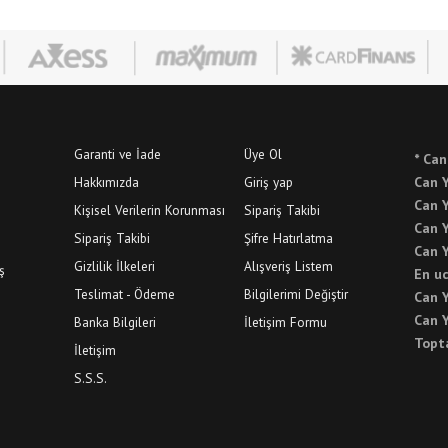
Garanti ve İade
Üye Ol
* Can
Hakkımızda
Giriş yap
Can Y
Can Y
Kişisel Verilerin Korunması
Sipariş Takibi
Can Y
Sipariş Takibi
Şifre Hatırlatma
Can Y
Gizlilik İlkeleri
Alışveriş Listem
ş
En uc
Teslimat - Ödeme
Bilgilerimi Değiştir
Can Y
Can Y
Banka Bilgileri
İletişim Formu
Topt
İletişim
S.S.S.