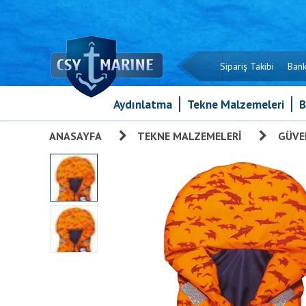
Sipariş Takibi
Bank
Aydınlatma
Tekne Malzemeleri
B
ANASAYFA
»
TEKNE MALZEMELERI
»
GÜVE