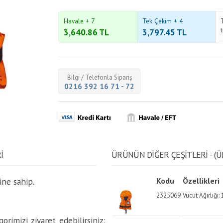
Havale + 7
Tek Çekim + 4
3,640.86
TL
3,797.45
TL
Bilgi / Telefonla Sipariş
0216 392 16 71 - 72
İ
ÜRÜNÜN DİĞER ÇEŞİTLERİ - (Ü
ine sahip.
Kodu
Özellikleri
2325069
Vücut Ağırlığı:
rimizi ziyaret edebilirsiniz: