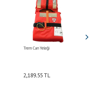
Trem Can Yeleği
Trem Em
Atlantic
2,189.55
TL
2,915