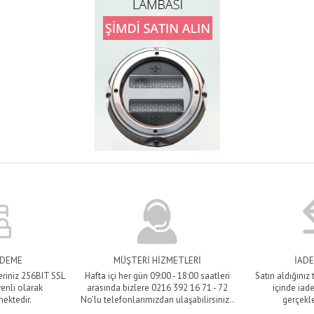
ÖDEME
MÜŞTERİ HİZMETLERİ
İADE
eriniz 256BIT SSL
Hafta içi her gün 09:00 - 18:00 saatleri
Satın aldığınız
venli olarak
arasında bizlere 0216 392 16 71 - 72
içinde iade
mektedir.
No’lu telefonlarımızdan ulaşabilirsiniz..
gerçekle