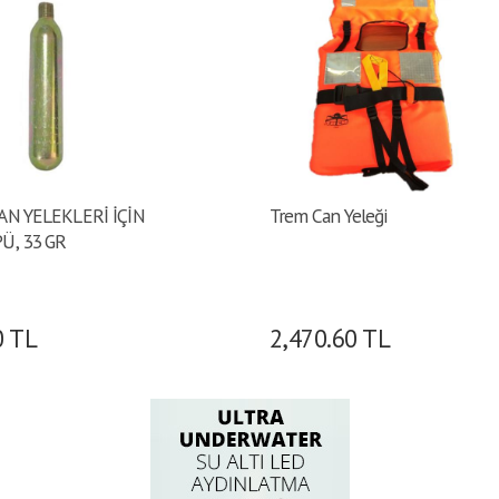
AN YELEKLERİ İÇİN
Trem Can Yeleği
Ü, 33 GR
0
TL
2,470.60
TL