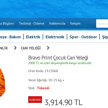
a Bilgileri
Teslimat - Ödeme
Hakkımızda
İletişim
oya - Bakım
Elektrik
Elektronik
Spor - Outdoor
Şi
NLIK
»
CAN YELEĞI
»
Bravo Print Çocuk Can Yeleği
Bravo Print Çocuk Can Yeleği
2000 TL ve üzeri alışverişlerde kargo ücretsizdir.
Ürün Kodu: 2325068
Vücut Ağırlığı: 10-15 kg •
Stok :
Tükendi
3,914.90
TL
indirimli