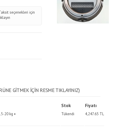
Taksit seçenekleri için
tıklayın
RÜNE GITMEK IÇIN RESME TIKLAYINIZ)
Stok
Fiyatı
 15-20 kg •
Tükendi
4,247.65
TL