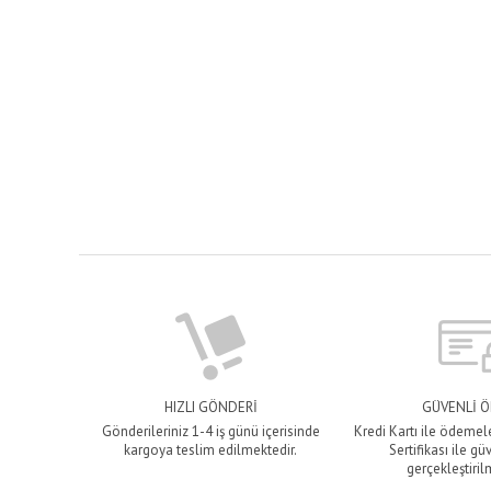
HIZLI GÖNDERİ
GÜVENLİ 
Gönderileriniz 1-4 iş günü içerisinde
Kredi Kartı ile ödemel
kargoya teslim edilmektedir.
Sertifikası ile gü
gerçekleştiril