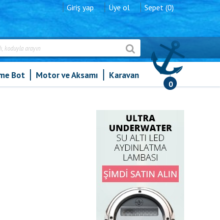
Giriş yap
Üye ol
Sepet (0)
şme Bot
Motor ve Aksamı
Karavan
0