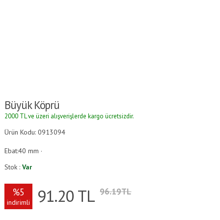
Büyük Köprü
2000 TL ve üzeri alışverişlerde kargo ücretsizdir.
Ürün Kodu: 0913094
Ebat:40 mm ·
Stok :
Var
91.20
TL
%5
96.19TL
indirimli