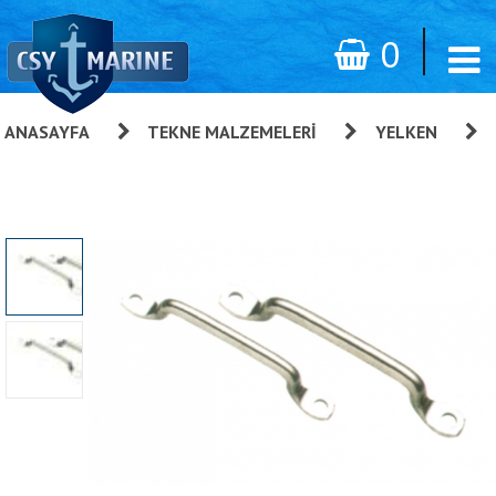
0
ANASAYFA
»
TEKNE MALZEMELERI
»
YELKEN
»
Büyük Köprü