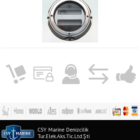
CSY Marine Denizcilik
Tur.Elek.Aks.Tic.Ltd.Şti