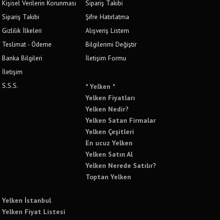
Kişisel Verilerin Korunması
Sipariş Takibi
Sipariş Takibi
Şifre Hatırlatma
Gizlilik İlkeleri
Alışveriş Listem
Teslimat - Ödeme
Bilgilerimi Değiştir
Banka Bilgileri
İletişim Formu
İletişim
S.S.S.
* Yelken *
Yelken Fiyatları
Yelken Nedir?
Yelken Satan Firmalar
Yelken Çeşitleri
En ucuz Yelken
Yelken Satın Al
Yelken Nerede Satılır?
Toptan Yelken
Yelken İstanbul
Yelken Fiyat Listesi