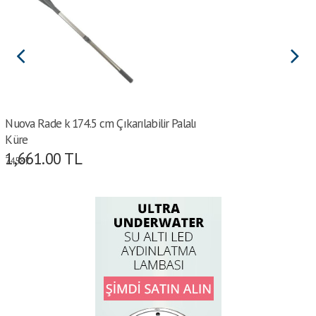
Nuova Rade k 174.5 cm Çıkarılabilir Palalı
Küre
1,661.00
TL
74587