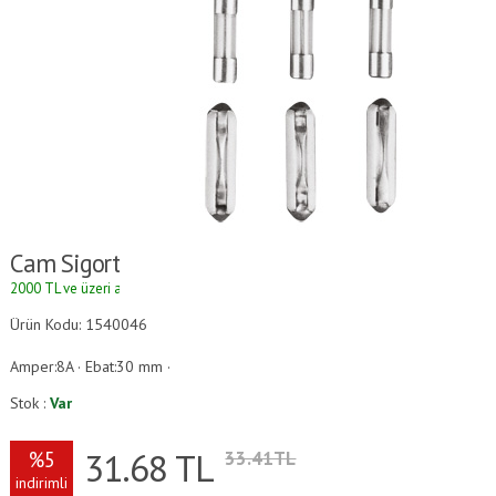
Cam Sigorta
2000 TL ve üzeri alışverişlerde kargo ücretsizdir.
Ürün Kodu: 1540046
Amper:8A · Ebat:30 mm ·
Stok :
Var
31.68
TL
%5
33.41TL
indirimli