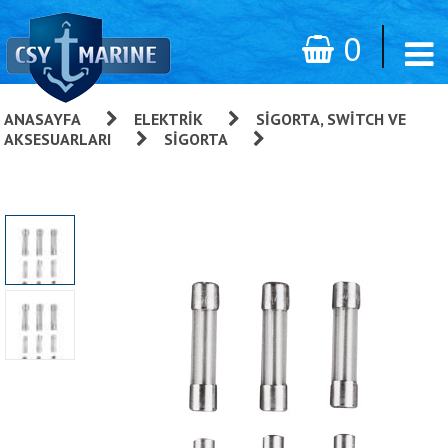
0
ANASAYFA
»
ELEKTRIK
»
SIGORTA, SWITCH VE
AKSESUARLARI
»
SIGORTA
»
Cam Sigorta