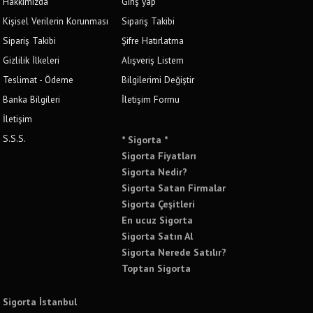
Hakkımızda
Giriş yap
Kişisel Verilerin Korunması
Sipariş Takibi
Sipariş Takibi
Şifre Hatırlatma
Gizlilik İlkeleri
Alışveriş Listem
Teslimat - Ödeme
Bilgilerimi Değiştir
Banka Bilgileri
İletişim Formu
İletişim
S.S.S.
* Sigorta *
Sigorta Fiyatları
Sigorta Nedir?
Sigorta Satan Firmalar
Sigorta Çeşitleri
En ucuz Sigorta
Sigorta Satın Al
Sigorta Nerede Satılır?
Toptan Sigorta
Sigorta İstanbul