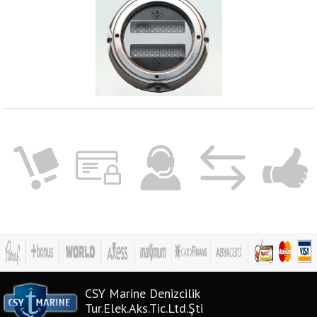
CSY Marine Denizcilik
Tur.Elek.Aks.Tic.Ltd.Şti