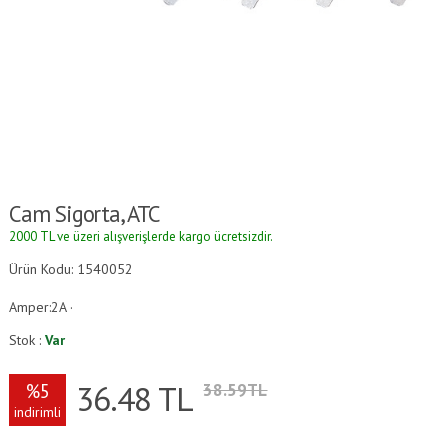
Cam Sigorta, ATC
2000 TL ve üzeri alışverişlerde kargo ücretsizdir.
Ürün Kodu: 1540052
Amper:2A ·
Stok :
Var
36.48
TL
%5
38.59TL
indirimli