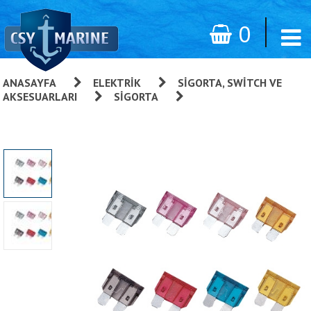
0
ANASAYFA
»
ELEKTRIK
»
SIGORTA, SWITCH VE
AKSESUARLARI
»
SIGORTA
»
Cam Sigorta, ATC