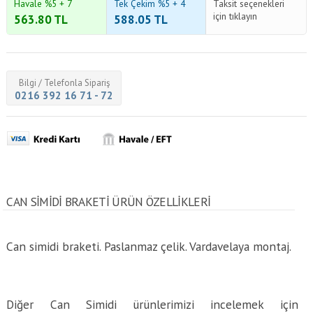
Havale %5 + 7
Tek Çekim %5 + 4
Taksit seçenekleri
için tıklayın
563.80
TL
588.05
TL
Bilgi / Telefonla Sipariş
0216 392 16 71 - 72
CAN SIMIDI BRAKETI ÜRÜN ÖZELLİKLERİ
Can simidi braketi. Paslanmaz çelik. Vardavelaya montaj.
Diğer Can Simidi ürünlerimizi incelemek için