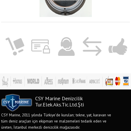
CSY Marine Denizcilik
Tur.Elek.Aks.Tic.Ltd.Şti
CSY Marine, 2011 yılında Türkiye'de kurulan; tekne, yat, karavan ve
tüm deniz araçları için ekipman ve malzemeleri tedarik eden ve
üreten, İstanbul merkezli denizcilik mağazasıdır.