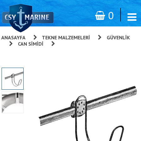
0
ANASAYFA
»
TEKNE MALZEMELERI
»
GÜVENLIK
»
CAN SIMIDI
»
Can Simidi Braketi