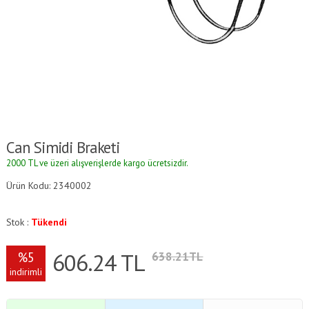
Can Simidi Braketi
2000 TL ve üzeri alışverişlerde kargo ücretsizdir.
Ürün Kodu: 2340002
Stok :
Tükendi
606.24
TL
%5
638.21TL
indirimli