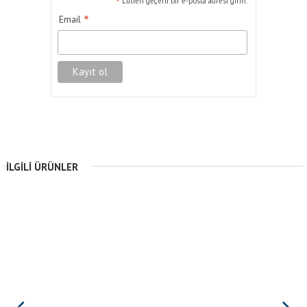
*
Lütfen geçerli bir e-posta adresi girin.
*
Email
İLGILI ÜRÜNLER