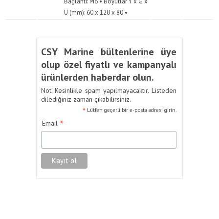
Bağlantı: M6 • Boyutlar Y x G x
U (mm): 60 x 120 x 80 •
CSY Marine bültenlerine üye
olup özel fiyatlı ve kampanyalı
ürünlerden haberdar olun.
Not: Kesinlikle spam yapılmayacaktır. Listeden
dilediğiniz zaman çıkabilirsiniz.
*
Lütfen geçerli bir e-posta adresi girin.
*
Email