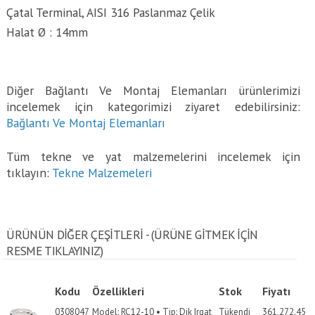
Çatal Terminal, AISI 316 Paslanmaz Çelik
Halat Ø : 14mm
Diğer Bağlantı Ve Montaj Elemanları ürünlerimizi
incelemek için kategorimizi ziyaret edebilirsiniz:
Bağlantı Ve Montaj Elemanları
Tüm tekne ve yat malzemelerini incelemek için
tıklayın:
Tekne Malzemeleri
ÜRÜNÜN DİĞER ÇEŞİTLERİ - (ÜRÜNE GITMEK IÇIN
RESME TIKLAYINIZ)
Kodu
Özellikleri
Stok
Fiyatı
0308047
Model: RC12-10 • Tip: Dik Irgat
Tükendi
361,272.45