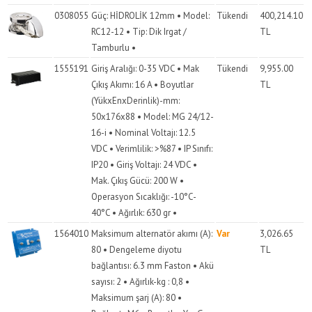
0308055
Güç: HİDROLİK 12mm • Model:
Tükendi
400,214.10
RC12-12 • Tip: Dik Irgat /
TL
Tamburlu •
1555191
Giriş Aralığı: 0-35 VDC • Mak
Tükendi
9,955.00
Çıkış Akımı: 16 A • Boyutlar
TL
(YükxEnxDerinlik)-mm:
50x176x88 • Model: MG 24/12-
16-i • Nominal Voltajı: 12.5
VDC • Verimlilik: >%87 • IP Sınıfı:
IP20 • Giriş Voltajı: 24 VDC •
Mak. Çıkış Gücü: 200 W •
Operasyon Sıcaklığı: -10°C-
40°C • Ağırlık: 630 gr •
1564010
Maksimum alternatör akımı (A):
Var
3,026.65
80 • Dengeleme diyotu
TL
bağlantısı: 6.3 mm Faston • Akü
sayısı: 2 • Ağırlık-kg : 0,8 •
Maksimum şarj (A): 80 •