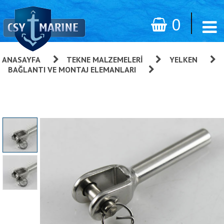
0
ANASAYFA
»
TEKNE MALZEMELERI
»
YELKEN
»
BAĞLANTI VE MONTAJ ELEMANLARI
»
Çatal Terminal,
AISI 316 Paslanmaz Çelik Ø14mm