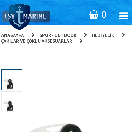
0
ANASAYFA
»
SPOR - OUTDOOR
»
HEDIYELIK
»
ÇAKILAR VE ÇOKLU AKSESUARLAR
»
Coast C53B Üçü Bir
Arada Genel Amaçlı El Aleti.