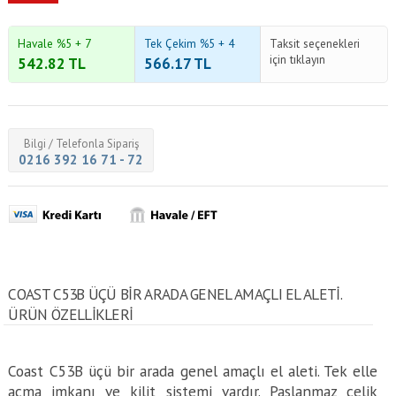
Havale %5 + 7
Tek Çekim %5 + 4
Taksit seçenekleri
için tıklayın
542.82
TL
566.17
TL
Bilgi / Telefonla Sipariş
0216 392 16 71 - 72
COAST C53B ÜÇÜ BIR ARADA GENEL AMAÇLI EL ALETI.
ÜRÜN ÖZELLİKLERİ
Coast C53B üçü bir arada genel amaçlı el aleti. Tek elle
açma imkanı ve kilit sistemi vardır. Paslanmaz çelik