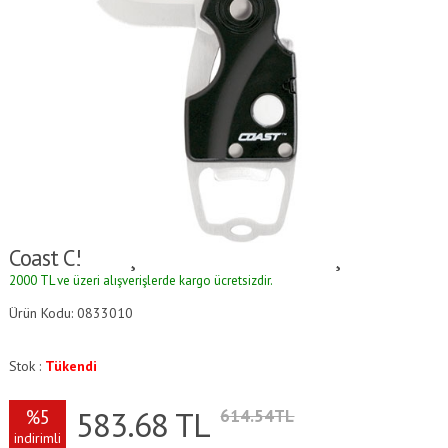
Coast C53B Üçü Bir Arada Genel Amaçlı El Aleti.
2000 TL ve üzeri alışverişlerde kargo ücretsizdir.
Ürün Kodu: 0833010
Stok :
Tükendi
583.68
TL
%5
614.54TL
indirimli