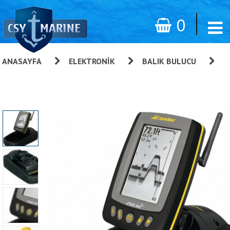
0
ANASAYFA
»
ELEKTRONIK
»
BALIK BULUCU
»
Condor 250 Wi Balık Bulucu