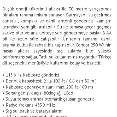
Düşük enerji tüketimli alıcısı ile 30 metre yarıçapında
bir alanı tarama imkanı sunuyor .Batmayan , su geçirmez
contalı , kompakt ve dahili antenli göndericisi kamışın
ucundaki yem gibi atılabilir .Su ile temasa geçer geçmez
aktive olur ve ana üniteye veri göndermeye başlar. 8 AA
pil ile uzun süre çalışabilir .Ünitenin tamamı, dahili
taşıma kulbu ile rahatlıkla taşınabilir. Condor 250 Wi nin
hasas alıcısı sayesinde sığ sularda bile yüksek
performans sağlar. Tatlı su kullanımına uygundur. Türkçe
dil seçenekli menüsüyle kullanımı kolay ve basittir.
• 115 kHz Kablosuz gönderici
• Derinlik kapasitesi; 2 ila 100 ft ( 0,6 dan 30 m )
• Kablosuz operasyon alanı max. 200 ft ( 60 m)
• Sonar genişlik açısı 80deg @-10db
• Suyla temas anında otomatik çalışan gönderici
• Radyo frekans 433.9 MHz
• Sığ su ,balık ve batarya alarmı
• 4,3 “ yüksek çözünürlüklü ekran