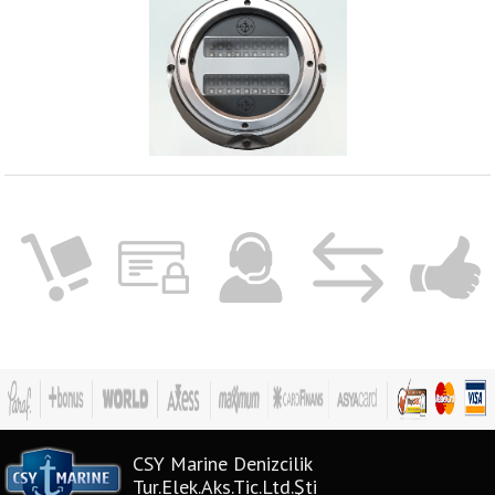
CSY Marine Denizcilik
Tur.Elek.Aks.Tic.Ltd.Şti