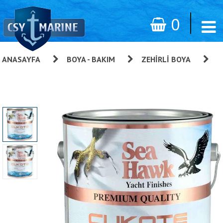
0
ANASAYFA
»
BOYA - BAKIM
»
ZEHIRLI BOYA
»
Cukote Biocide Plus Yumuşak Zehirli Mavi 950 Ml