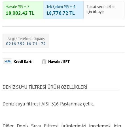
Havale %5 + 7
Tek Çekim %5 + 4
Taksit seçenekleri
için tıklayın
18,002.42
TL
18,776.72
TL
Bilgi / Telefonla Sipariş
0216 392 16 71 - 72
DENIZ SUYU FILTRESI ÜRÜN ÖZELLİKLERİ
Deniz suyu filtresi. AISI 316 Paslanmaz çelik.
Diğer Deniz Suyu Filtresi ürünlerimizi incelemek için