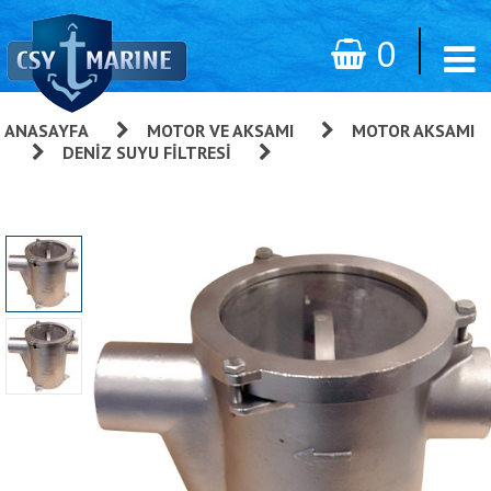
0
ANASAYFA
»
MOTOR VE AKSAMI
»
MOTOR AKSAMI
»
DENIZ SUYU FILTRESI
»
Deniz Suyu Filtresi