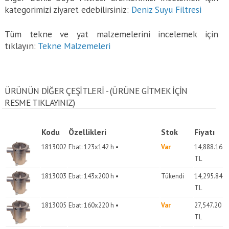
kategorimizi ziyaret edebilirsiniz:
Deniz Suyu Filtresi
Tüm tekne ve yat malzemelerini incelemek için
tıklayın:
Tekne Malzemeleri
ÜRÜNÜN DİĞER ÇEŞİTLERİ - (ÜRÜNE GITMEK IÇIN
RESME TIKLAYINIZ)
Kodu
Özellikleri
Stok
Fiyatı
1813002
Ebat: 123x142 h •
Var
14,888.16
TL
1813003
Ebat: 143x200 h •
Tükendi
14,295.84
TL
1813005
Ebat: 160x220 h •
Var
27,547.20
TL