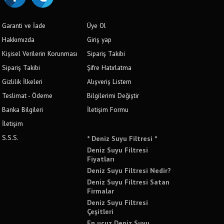
Garanti ve İade
Üye Ol
Hakkımızda
Giriş yap
Kişisel Verilerin Korunması
Sipariş Takibi
Sipariş Takibi
Şifre Hatırlatma
Gizlilik İlkeleri
Alışveriş Listem
Teslimat - Ödeme
Bilgilerimi Değiştir
Banka Bilgileri
İletişim Formu
İletişim
S.S.S.
* Deniz Suyu Filtresi *
Deniz Suyu Filtresi
Fiyatları
Deniz Suyu Filtresi Nedir?
Deniz Suyu Filtresi Satan
Firmalar
Deniz Suyu Filtresi
Çeşitleri
En ucuz Deniz Suyu