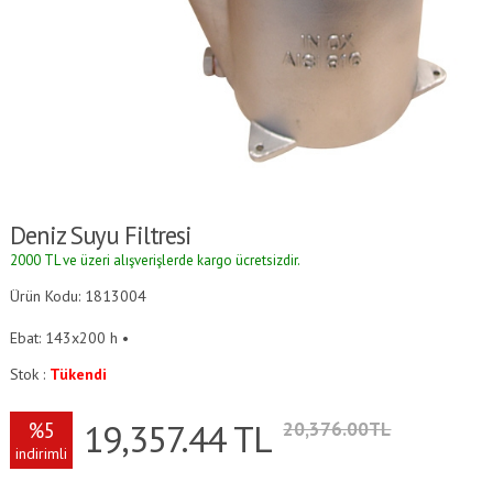
Deniz Suyu Filtresi
2000 TL ve üzeri alışverişlerde kargo ücretsizdir.
Ürün Kodu: 1813004
Ebat: 143x200 h •
Stok :
Tükendi
19,357.44
TL
%5
20,376.00TL
indirimli