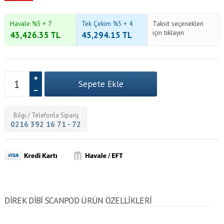
Havale %5 + 7
Tek Çekim %5 + 4
Taksit seçenekleri
için tıklayın
43,426.35
TL
45,294.15
TL
Bilgi / Telefonla Sipariş
0216 392 16 71 - 72
DIREK DIBI SCANPOD ÜRÜN ÖZELLİKLERİ