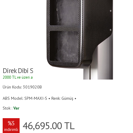
Direk Dibi Scanpod
2000 TL ve üzeri alışverişlerde kargo ücretsizdir.
Ürün Kodu: 3019020B
ABS Model: SPM-MAXI-S • Renk: Gümüş •
Stok :
Var
46,695.00
TL
%5
indirimli