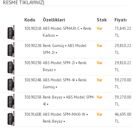
RESME TIKLAYINIZ)
Kodu
Özellikleri
Stok
Fiyatı
3019021B
ABS Model: SPMAXI-C • Renk:
Var
75,845.22
Karbon •
TL
3019022B
Renk: Gümüş • ABS Model:
Var
29,810.22
SPM-2I •
TL
3019023B
ABS Model: SPM-2I • Renk:
Var
29,810.22
Beyaz •
TL
3019024B
ABS Model: SPM-4I • Renk:
Var
39,270.00
Gümüş •
TL
3019025B
Renk: Beyaz • ABS Model: SPM-
Var
39,270.00
4I •
TL
3019160B
ABS Model: SPM-MAXI-W •
Var
46,695.00
Renk: Beyaz •
TL