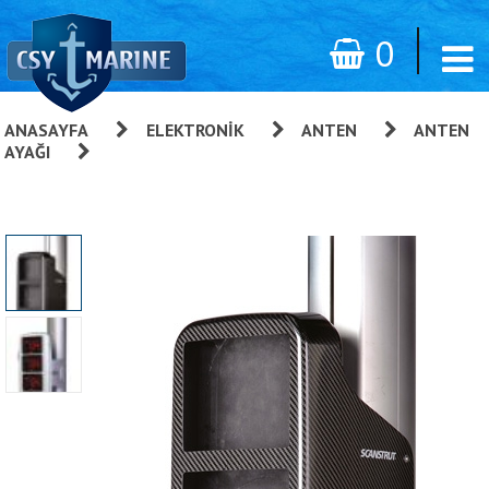
0
ANASAYFA
»
ELEKTRONIK
»
ANTEN
»
ANTEN
AYAĞI
»
Direk Dibi Scanpod