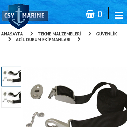
0
ANASAYFA
»
TEKNE MALZEMELERI
»
GÜVENLIK
»
ACIL DURUM EKIPMANLARI
»
Döner Başlıklı
Emniyet Kayışı