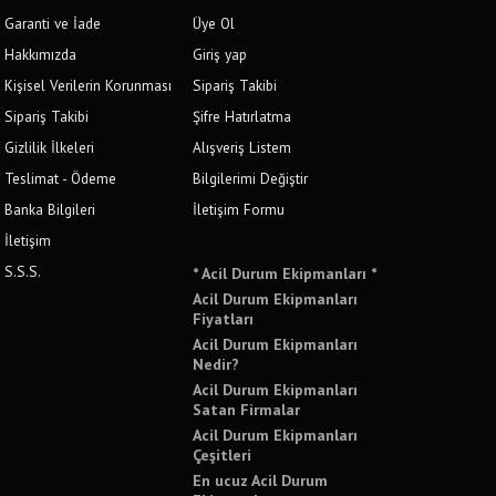
Garanti ve İade
Üye Ol
Hakkımızda
Giriş yap
Kişisel Verilerin Korunması
Sipariş Takibi
Sipariş Takibi
Şifre Hatırlatma
Gizlilik İlkeleri
Alışveriş Listem
Teslimat - Ödeme
Bilgilerimi Değiştir
Banka Bilgileri
İletişim Formu
İletişim
S.S.S.
* Acil Durum Ekipmanları *
Acil Durum Ekipmanları
Fiyatları
Acil Durum Ekipmanları
Nedir?
Acil Durum Ekipmanları
Satan Firmalar
Acil Durum Ekipmanları
Çeşitleri
En ucuz Acil Durum