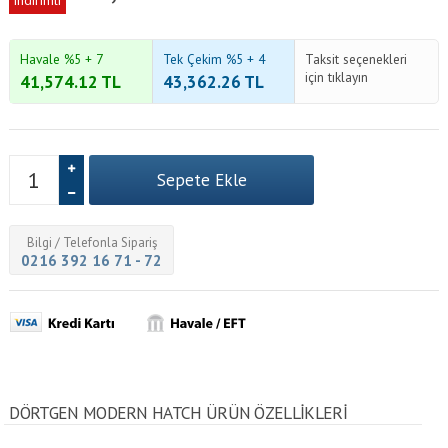
indirimli
Havale %5 + 7
Tek Çekim %5 + 4
Taksit seçenekleri
için tıklayın
41,574.12
TL
43,362.26
TL
Bilgi / Telefonla Sipariş
0216 392 16 71 - 72
DÖRTGEN MODERN HATCH ÜRÜN ÖZELLİKLERİ