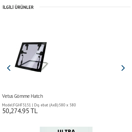
İLGILI ÜRÜNLER
Vetus Gömme Hatch
Model:FGHF5151 | Dış ebat (AxB):580 x 580
50,274.95
TL
mm | Kesim Ebadı (CxD):507 x 507 mm |