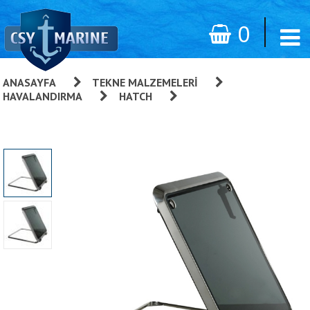
0
ANASAYFA
»
TEKNE MALZEMELERI
»
HAVALANDIRMA
»
HATCH
»
Dörtgen Modern Hatch