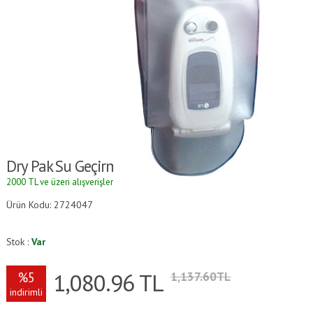
Dry Pak Su Geçirmez Kapaklı Telefon Kılıfı
2000 TL ve üzeri alışverişlerde kargo ücretsizdir.
Ürün Kodu: 2724047
Stok :
Var
1,080.96
TL
%5
1,137.60TL
indirimli