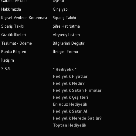
Garanti ve İade
Üye Ol
Hakkımızda
Giriş yap
Kişisel Verilerin Korunması
Sipariş Takibi
Sipariş Takibi
Şifre Hatırlatma
Gizlilik İlkeleri
Alışveriş Listem
Teslimat - Ödeme
Bilgilerimi Değiştir
Banka Bilgileri
İletişim Formu
İletişim
S.S.S.
* Hediyelik *
Hediyelik Fiyatları
Hediyelik Nedir?
Hediyelik Satan Firmalar
Hediyelik Çeşitleri
En ucuz Hediyelik
Hediyelik Satın Al
Hediyelik Nerede Satılır?
Toptan Hediyelik