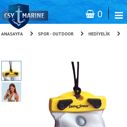
0
ANASAYFA
»
SPOR - OUTDOOR
»
HEDIYELIK
»
Dry Pak Su Geçirmez Kapaklı Telefon Kılıfı