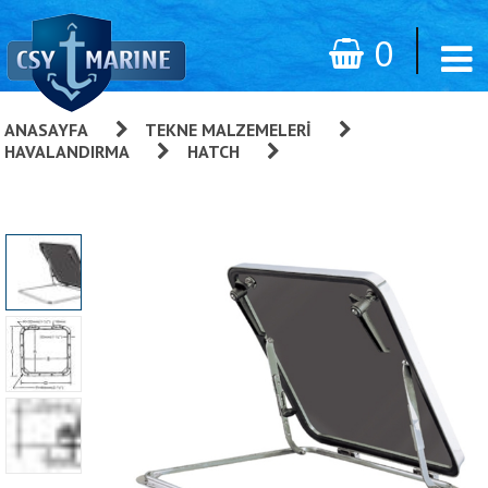
0
ANASAYFA
»
TEKNE MALZEMELERI
»
HAVALANDIRMA
»
HATCH
»
Düşük Profilli Hatch