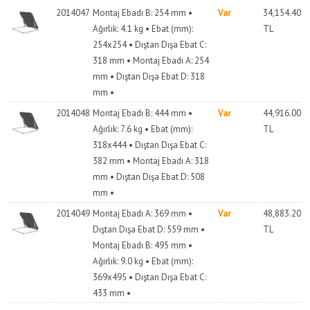
2014047
Montaj Ebadı B: 254 mm •
Var
34,154.40
Ağırlık: 4.1 kg • Ebat (mm):
TL
254x254 • Dıştan Dışa Ebat C:
318 mm • Montaj Ebadı A: 254
mm • Dıştan Dışa Ebat D: 318
mm •
2014048
Montaj Ebadı B: 444 mm •
Var
44,916.00
Ağırlık: 7.6 kg • Ebat (mm):
TL
318x444 • Dıştan Dışa Ebat C:
382 mm • Montaj Ebadı A: 318
mm • Dıştan Dışa Ebat D: 508
mm •
2014049
Montaj Ebadı A: 369 mm •
Var
48,883.20
Dıştan Dışa Ebat D: 559 mm •
TL
Montaj Ebadı B: 495 mm •
Ağırlık: 9.0 kg • Ebat (mm):
369x495 • Dıştan Dışa Ebat C:
433 mm •