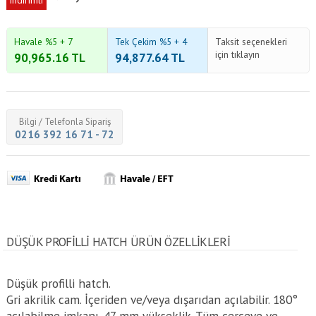
indirimli
Havale %5 + 7
Tek Çekim %5 + 4
Taksit seçenekleri
için tıklayın
90,965.16
TL
94,877.64
TL
Bilgi / Telefonla Sipariş
0216 392 16 71 - 72
DÜŞÜK PROFILLI HATCH ÜRÜN ÖZELLİKLERİ
Düşük profilli hatch.
Gri akrilik cam. İçeriden ve/veya dışarıdan açılabilir. 180°
açılabilme imkanı. 47 mm yükseklik. Tüm çerçeve ve