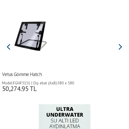
Vetus Gömme Hatch
Model:FGHF5151 | Dış ebat (AxB):580 x 580
50,274.95
TL
mm | Kesim Ebadı (CxD):507 x 507 mm |