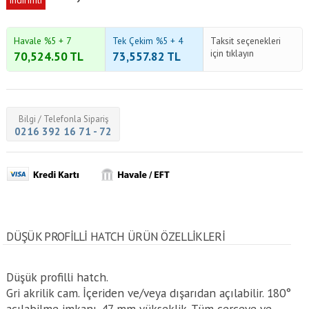
indirimli
Havale %5 + 7
Tek Çekim %5 + 4
Taksit seçenekleri
için tıklayın
70,524.50
TL
73,557.82
TL
Bilgi / Telefonla Sipariş
0216 392 16 71 - 72
DÜŞÜK PROFILLI HATCH ÜRÜN ÖZELLİKLERİ
Düşük profilli hatch.
Gri akrilik cam. İçeriden ve/veya dışarıdan açılabilir. 180°
açılabilme imkanı. 47 mm yükseklik. Tüm çerçeve ve