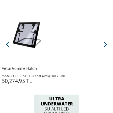
Vetus Gömme Hatch
Model:FGHF5151 | Dış ebat (AxB):580 x 580
50,274.95
TL
mm | Kesim Ebadı (CxD):507 x 507 mm |