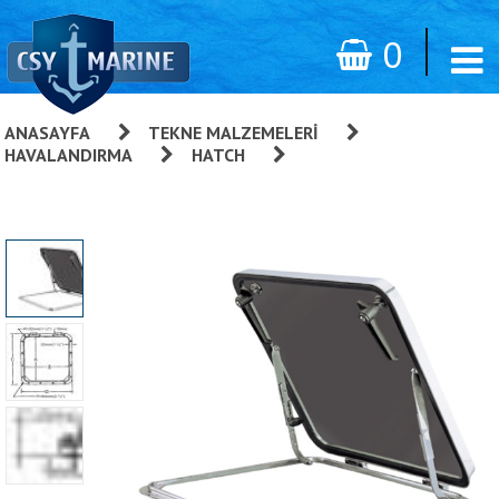
0
ANASAYFA
»
TEKNE MALZEMELERI
»
HAVALANDIRMA
»
HATCH
»
Düşük Profilli Hatch