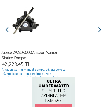
Jabsco 29280-0000 Amazon Warrior
Sintine Pompası
42,228.45
TL
Amazon Warrior manuel pompa, güverteye veya
güverte içinden monte edilmek üzere
tasarlanmıştır (isteğe bağlı güverte geçiş kiti ve
braket ile).
Çift diyafram tasarımı, pompanın her iki tarafı
bağımsız olarak çalıştığı için maksimum verimlilik
ve ek güvenlik sağlar.
Bağlantılar: 38 mm (1 1/2”) çaplı hortum için
Boyutlar: 365 mm uzunluk, 200 mm genişlik, 260