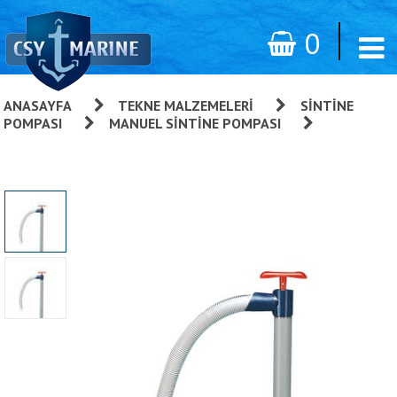
0
ANASAYFA
»
TEKNE MALZEMELERI
»
SINTINE
POMPASI
»
MANUEL SINTINE POMPASI
»
El Pompası