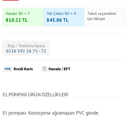
Havale %5 + 7
Tek Çekim %5 + 4
Taksit seçenekleri
için tıklayın
810.22
TL
845.06
TL
Bilgi / Telefonla Sipariş
0216 392 16 71 - 72
EL POMPASI ÜRÜN ÖZELLİKLERİ
El pompası. Korozyona uğramayan PVC gövde.