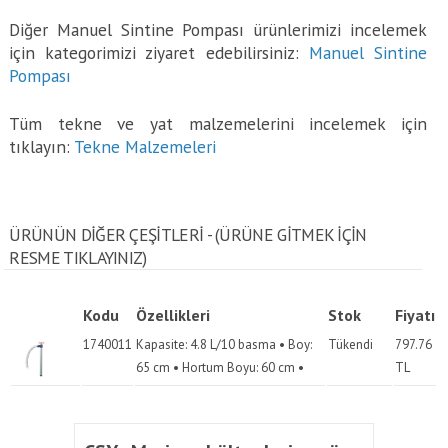
Diğer Manuel Sintine Pompası ürünlerimizi incelemek
için kategorimizi ziyaret edebilirsiniz:
Manuel Sintine
Pompası
Tüm tekne ve yat malzemelerini incelemek için
tıklayın:
Tekne Malzemeleri
ÜRÜNÜN DİĞER ÇEŞİTLERİ - (ÜRÜNE GITMEK IÇIN
RESME TIKLAYINIZ)
Kodu
Özellikleri
Stok
Fiyatı
1740011
Kapasite: 4.8 L/10 basma • Boy:
Tükendi
797.76
65 cm • Hortum Boyu: 60 cm •
TL