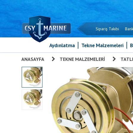
Sipariş Takibi
Bank
Aydınlatma
Tekne Malzemeleri
B
ANASAYFA
»
TEKNE MALZEMELERI
»
TATLI