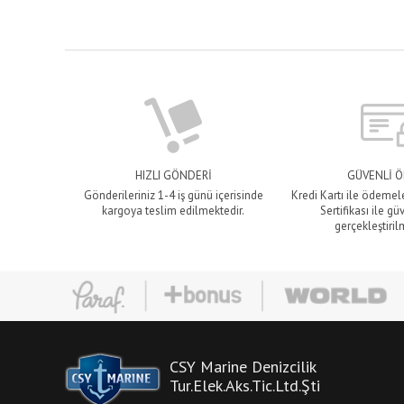
HIZLI GÖNDERİ
GÜVENLİ 
Gönderileriniz 1-4 iş günü içerisinde
Kredi Kartı ile ödemel
kargoya teslim edilmektedir.
Sertifikası ile gü
gerçekleştiril
CSY Marine Denizcilik
Tur.Elek.Aks.Tic.Ltd.Şti