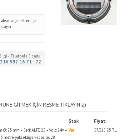
Taksit seçenekleri için
tıklayın
Bilgi / Telefonla Sipariş
216 392 16 71 - 72
RÜNE GITMEK IÇIN RESME TIKLAYINIZ)
i
Stok
Fiyatı
 Ø: 25 mm • Seri: ALFE 25 • Volt: 24V •
Var
57,318.25
TL
 5 metre yüksekliğe kapasite: 28