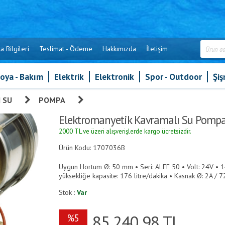
a Bilgileri
Teslimat - Ödeme
Hakkımızda
İletişim
oya - Bakım
Elektrik
Elektronik
Spor - Outdoor
Şi
 SU
»
POMPA
»
Elektromanyetik Kavramalı Su Pompaları
Elektromanyetik Kavramalı Su Pompa
2000 TL ve üzeri alışverişlerde kargo ücretsizdir.
Ürün Kodu: 1707036B
Uygun Hortum Ø: 50 mm • Seri: ALFE 50 • Volt: 24V • 
yüksekliğe kapasite: 176 litre/dakika • Kasnak Ø: 2A / 7
Stok :
Var
85,240.98
TL
%5