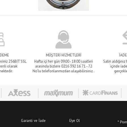
ÖDEME
MÜŞTERİ HİZMETLERİ
İADE
eriniz 256BIT SSL
Hafta içi her gün 09:00 - 18:00 saatleri
Satın aldığınız
venli olarak
arasında bizlere 0216 392 16 71 - 72
içinde iade
mektedir.
No’lu telefonlarımızdan ulaşabilirsiniz..
gerçekle
Garanti ve İade
Üye Ol
* Pom