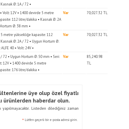
• Kasnak Ø: 1A / 72 •
 • Volt: 12V • 1400 devirde 5 metre
Var
70,027.32
TL
pasite: 112 litre/dakika • Kasnak Ø: 2A
 Hortum Ø: 38 mm •
 5 metre yüksekliğe kapasite: 112
Var
70,027.32
TL
• Kasnak Ø: 2A / 72 • Uygun Hortum Ø:
 ALFE 40 • Volt: 24V •
 / 72 • Uygun Hortum Ø: 50 mm • Seri:
Var
85,240.98
t: 12V • 1400 devirde 5 metre
TL
pasite: 176 litre/dakika •
ltenlerine üye olup özel fiyatlı
ı ürünlerden haberdar olun.
m yapılmayacaktır. Listeden dilediğiniz zaman
*
Lütfen geçerli bir e-posta adresi girin.