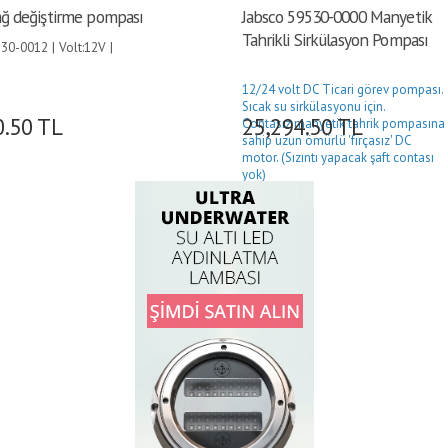
ağ değiştirme pompası
Jabsco 59530-0000 Manyetik
Tahrikli Sirkülasyon Pompası
30-0012 | Volt:12V |
12/24 volt DC Ticari görev pompası.
Sıcak su sirkülasyonu için.
0.50
TL
25,294.50
TL
Contasız manyetik tahrik pompasına
sahip uzun ömürlü 'fırçasız' DC
motor. (Sızıntı yapacak şaft contası
yok)
Voltaj aralığı 8 ila 24V DC
Dakikada 6 galona (28 Litre) kadar
açık akış
Ayarlanabilir güç tüketimi – yüksek
verimlilik (0,25 ila 1,8 amper)
Değişken akış – 5 ayar