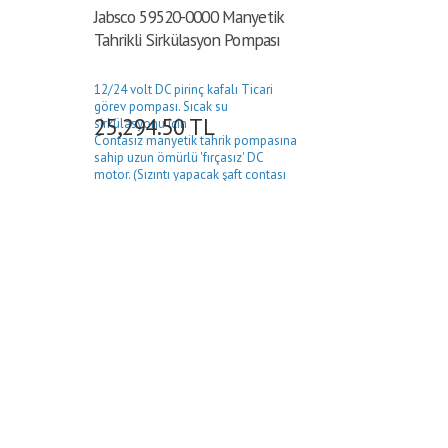
Jabsco 59520-0000 Manyetik
Jabsco p
Tahrikli Sirkülasyon Pompası
Model:46
(mm):19 m
Mesh (İnc
12/24 volt DC pirinç kafalı Ticari
görev pompası. Sıcak su
25,294.50
TL
1,750
sirkülasyonu için
Contasız manyetik tahrik pompasına
sahip uzun ömürlü 'fırçasız' DC
motor. (Sızıntı yapacak şaft contası
yok)
Voltaj aralığı 8 ila 24V DC
Dakikada 6 galona (28 Litre) kadar
açık akış
Ayarlanabilir güç tüketimi – yüksek
verimlilik (0,25 ila 1,8 amper)
Değişken akı