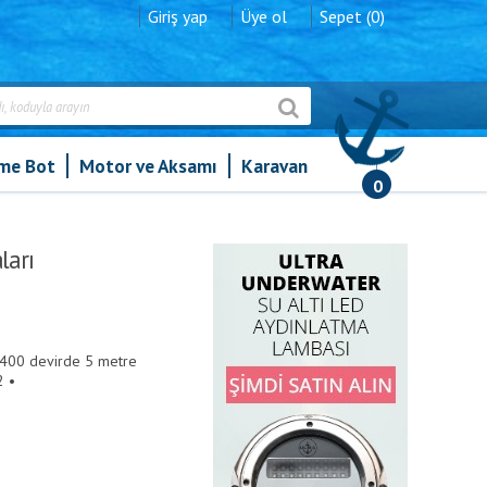
Giriş yap
Üye ol
Sepet (0)
şme Bot
Motor ve Aksamı
Karavan
0
ları
1400 devirde 5 metre
2 •