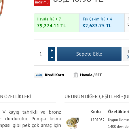
indirimli
Havale %5 + 7
Tek Çekim %5 + 4
79,274.11
TL
82,683.75
TL
0
N ÖZELLİKLERİ
ÜRÜNÜN DİĞER ÇEŞİTLERİ - (Ü
 V kayış tahrikli ve bronz
Kodu
Özellikler
 ve durdurulur. Pompa kısmı
1707032
Uygun Hortum
mpası gibi pek çok amaç için
1400 devirde