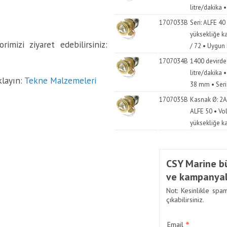
litre/dakika 
1707033B
Seri: ALFE 40
yüksekliğe ka
imizi ziyaret edebilirsiniz:
/ 72 • Uygun
1707034B
1400 devirde
litre/dakika 
klayın:
Tekne Malzemeleri
38 mm • Seri:
1707035B
Kasnak Ø: 2A
ALFE 50 • Vol
yüksekliğe ka
CSY Marine bü
ve kampanyal
Not: Kesinlikle spa
çıkabilirsiniz.
*
Email