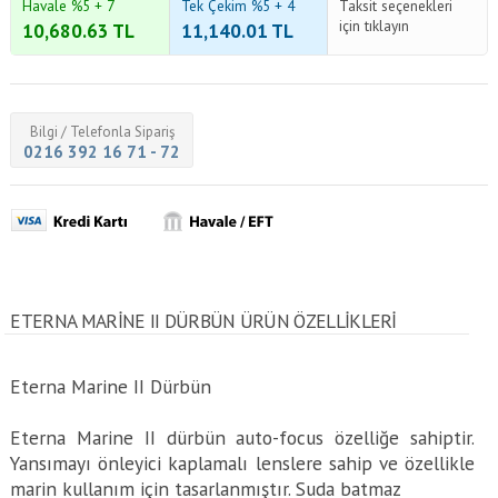
Havale %5 + 7
Tek Çekim %5 + 4
Taksit seçenekleri
için tıklayın
10,680.63
TL
11,140.01
TL
Bilgi / Telefonla Sipariş
0216 392 16 71 - 72
ETERNA MARINE II DÜRBÜN ÜRÜN ÖZELLİKLERİ
Eterna Marine II Dürbün
Eterna Marine II dürbün auto-focus özelliğe sahiptir.
Yansımayı önleyici kaplamalı lenslere sahip ve özellikle
marin kullanım için tasarlanmıştır. Suda batmaz