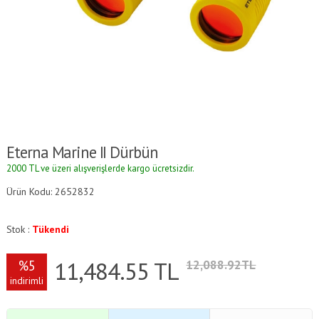
Eterna Marine II Dürbün
2000 TL ve üzeri alışverişlerde kargo ücretsizdir.
Ürün Kodu: 2652832
Stok :
Tükendi
11,484.55
TL
%5
12,088.92TL
indirimli