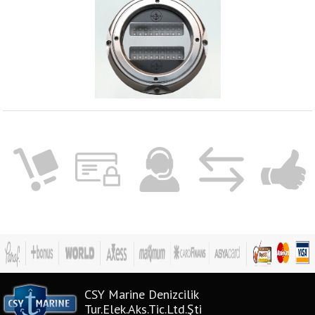
CSY Marine Denizcilik
Tur.Elek.Aks.Tic.Ltd.Şti