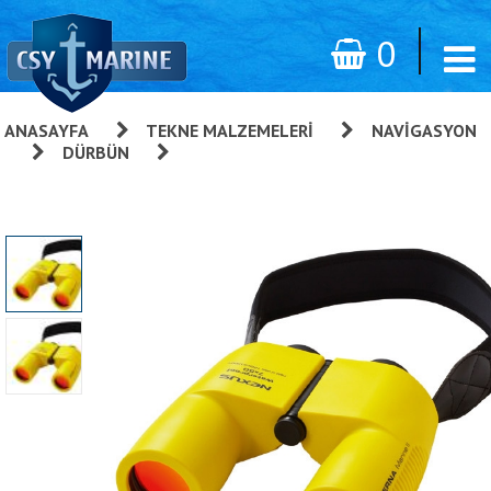
0
ANASAYFA
»
TEKNE MALZEMELERI
»
NAVIGASYON
»
DÜRBÜN
»
Eterna Marine II Dürbün