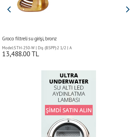
Groco filtreli su girişi, bronz
Model:STH-250-W | Diş (BSPP):2 1/2 | A
13,488.00
TL
(mm):92 | B (mm):38 | C (mm):146 | D (mm):102 |