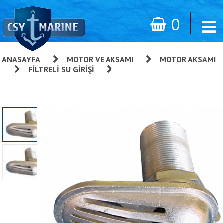
0
ANASAYFA
»
MOTOR VE AKSAMI
»
MOTOR AKSAMI
»
FILTRELI SU GIRIŞI
»
Filtreli Su Girişi