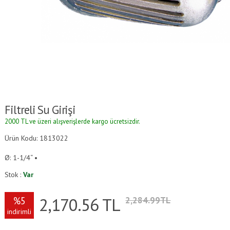
Filtreli Su Girişi
2000 TL ve üzeri alışverişlerde kargo ücretsizdir.
Ürün Kodu: 1813022
Ø: 1-1/4“ •
Stok :
Var
2,170.56
TL
%5
2,284.99TL
indirimli