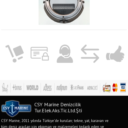
CSY Marine Denizcilik
Tur.Elek.Aks.Tic.Ltd.Şti
CSY Marine, 2011 yılında Türkiye'de kurulan; tekne, yat, karavan ve
tüm deniz araçları için ekipman ve malzemeleri tedarik eden ve