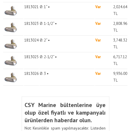
1813021
Ø: 1“ •
Var
2,024.64
TL
1813023
Ø: 1-1/2“ •
Var
2,808.96
TL
1813024
Ø: 2“ •
Var
3,748.32
TL
1813025
Ø: 2-1/2“ •
Var
6,717.12
TL
1813026
Ø: 3 •
Var
9,936.00
TL
CSY Marine bültenlerine üye
olup özel fiyatlı ve kampanyalı
ürünlerden haberdar olun.
Not: Kesinlikle spam yapılmayacaktır. Listeden