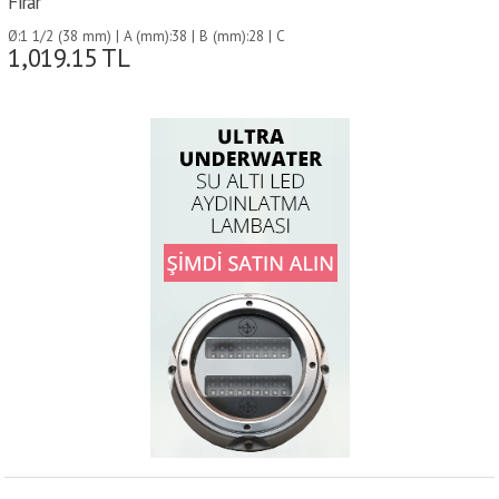
Firar
Ø:1 1/2 (38 mm) | A (mm):38 | B (mm):28 | C
1,019.15
TL
(mm):70 | D (mm):70 | E (mm):115 |