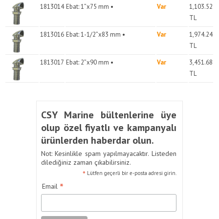
1813014
Ebat: 1”x75 mm •
Var
1,103.52
TL
1813016
Ebat: 1-1/2”x83 mm •
Var
1,974.24
TL
1813017
Ebat: 2”x90 mm •
Var
3,451.68
TL
CSY Marine bültenlerine üye
olup özel fiyatlı ve kampanyalı
ürünlerden haberdar olun.
Not: Kesinlikle spam yapılmayacaktır. Listeden
dilediğiniz zaman çıkabilirsiniz.
*
Lütfen geçerli bir e-posta adresi girin.
*
Email