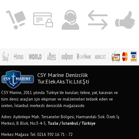
CSY Marine Denizcilik
Tur.Elek.Aks.Tic.Ltd.Şti
CSY Marine, 2011 yılında Türkiye'de kurulan; tekne, yat, karavan ve
tüm deniz araçları için ekipman ve malzemeleri tedarik eden ve
üreten, İstanbul merkezli denizcilik mağazasıdır.
Adres: Aydıntepe Mah. Tersaneler Bölgesi, Harmandalı Sok. Özek İş
Merkezi, B Blok, No:3-4-5,
Tuzla / İstanbul / Türkiye
Merkez Mağaza Tel: 0216 392 16 71 - 72