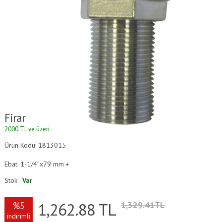
Firar
2000 TL ve üzeri alışverişlerde kargo ücretsizdir.
Ürün Kodu: 1813015
Ebat: 1-1/4”x79 mm •
Stok :
Var
1,262.88
TL
%5
1,329.41TL
indirimli