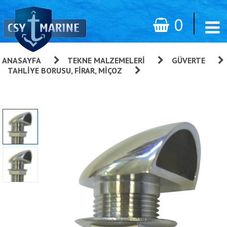
0
ANASAYFA
»
TEKNE MALZEMELERI
»
GÜVERTE
»
TAHLIYE BORUSU, FIRAR, MIÇOZ
»
Firar