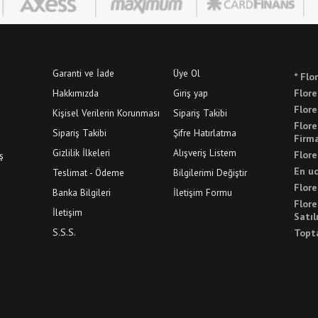
Garanti ve İade
Üye Ol
* Flo
Hakkımızda
Giriş yap
Flore
Flor
Kişisel Verilerin Korunması
Sipariş Takibi
Flor
Sipariş Takibi
Şifre Hatırlatma
Firma
Gizlilik İlkeleri
Alışveriş Listem
Flore
ş
En u
Teslimat - Ödeme
Bilgilerimi Değiştir
Flor
Banka Bilgileri
İletişim Formu
Flor
İletişim
Satıl
S.S.S.
Topt