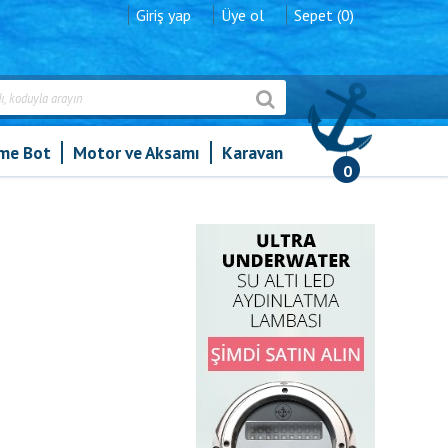
Giriş yap
Üye ol
Sepet (0)
şme Bot
Motor ve Aksamı
Karavan
0