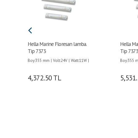
Hella Marine Floresan lamba.
Hella Ma
Tip 7373
Tip 737
Boy:355 mm | Volt:24V | Watt:11W |
Boy:355 m
4,372.50
TL
5,531