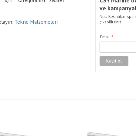
CSY Marine bü
için kategorimizi ziyaret
ve kampanyal
Not: Kesinlikle spa
klayın:
Tekne Malzemeleri
çıkabilirsiniz.
*
Email