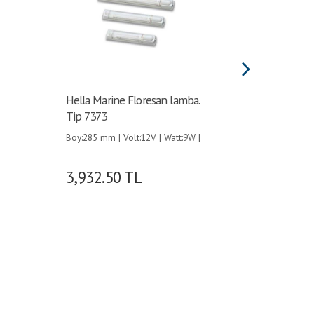
Hella Marine Floresan lamba.
Hella Ma
Tip 7373
Tip 737
Boy:285 mm | Volt:12V | Watt:9W |
Boy:225 m
3,932.50
TL
4,064