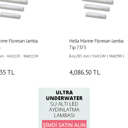
rine Floresan lamba.
Hella Marine Floresan lamba.
3
Tip 7373
m · Volt:12V · Watt:11W ·
Boy:285 mm | Volt:24V | Watt:9W |
.35
TL
4,086.50
TL