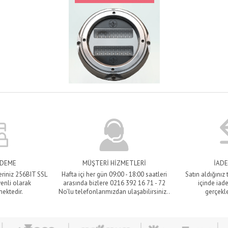
ÖDEME
MÜŞTERİ HİZMETLERİ
İADE
eriniz 256BIT SSL
Hafta içi her gün 09:00 - 18:00 saatleri
Satın aldığınız
venli olarak
arasında bizlere 0216 392 16 71 - 72
içinde iade
mektedir.
No’lu telefonlarımızdan ulaşabilirsiniz..
gerçekle