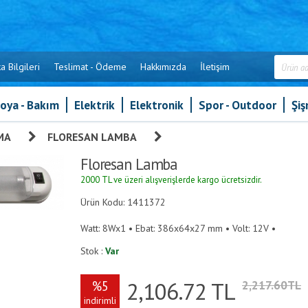
a Bilgileri
Teslimat - Ödeme
Hakkımızda
İletişim
oya - Bakım
Elektrik
Elektronik
Spor - Outdoor
Şi
MA
»
FLORESAN LAMBA
»
Floresan Lamba
Floresan Lamba
2000 TL ve üzeri alışverişlerde kargo ücretsizdir.
Ürün Kodu: 1411372
Watt: 8Wx1 • Ebat: 386x64x27 mm • Volt: 12V •
Stok :
Var
2,106.72
TL
%5
2,217.60TL
indirimli