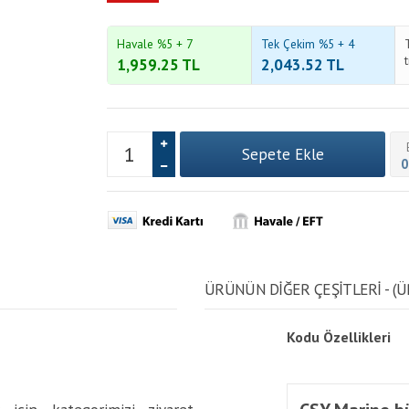
Havale %5 + 7
Tek Çekim %5 + 4
1,959.25
TL
2,043.52
TL
0
ÜRÜNÜN DİĞER ÇEŞİTLERİ - (Ü
Kodu
Özellikleri