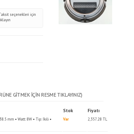
Taksit seçenekleri için
tıklayın
RÜNE GITMEK IÇIN RESME TIKLAYINIZ)
Stok
Fiyatı
8.5 mm • Watt: 8W • Tip: İkili •
Var
2,357.28
TL