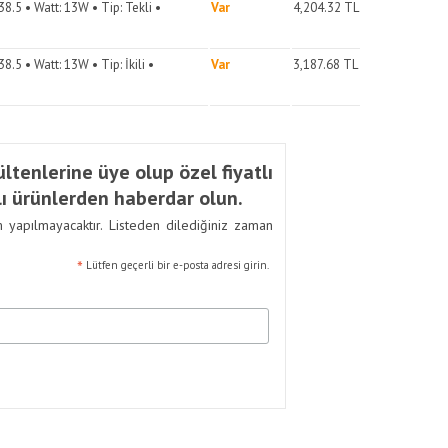
8.5 • Watt: 13W • Tip: Tekli •
Var
4,204.32
TL
.5 • Watt: 13W • Tip: İkili •
Var
3,187.68
TL
ltenlerine üye olup özel fiyatlı
ı ürünlerden haberdar olun.
m yapılmayacaktır. Listeden dilediğiniz zaman
*
Lütfen geçerli bir e-posta adresi girin.