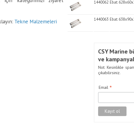
için kategorimizi ziyaret
1440062
Ebat: 628x60x3
1440063
Ebat: 638x90x38
klayın:
Tekne Malzemeleri
CSY Marine bü
ve kampanyal
Not: Kesinlikle spa
çıkabilirsiniz.
*
Email