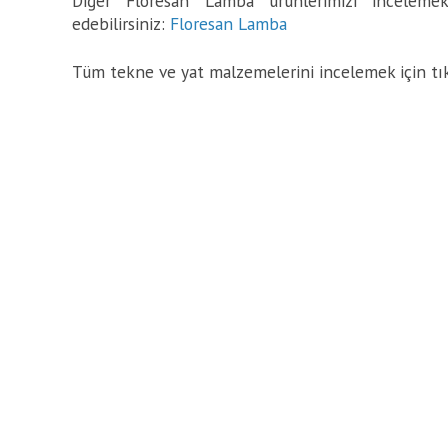
Diğer Floresan Lamba ürünlerimizi incelemek 
edebilirsiniz:
Floresan Lamba
Tüm tekne ve yat malzemelerini incelemek için tı