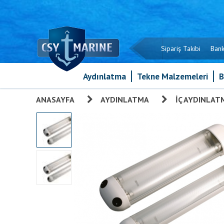
Sipariş Takibi
Bank
Aydınlatma
Tekne Malzemeleri
B
ANASAYFA
»
AYDINLATMA
»
İÇ AYDINLAT